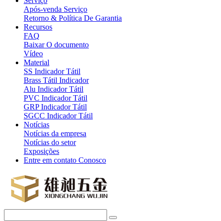
Serviço
Após-venda Serviço
Retorno & Política De Garantia
Recursos
FAQ
Baixar O documento
Vídeo
Material
SS Indicador Tátil
Brass Tátil Indicador
Alu Indicador Tátil
PVC Indicador Tátil
GRP Indicador Tátil
SGCC Indicador Tátil
Notícias
Notícias da empresa
Notícias do setor
Exposições
Entre em contato Conosco