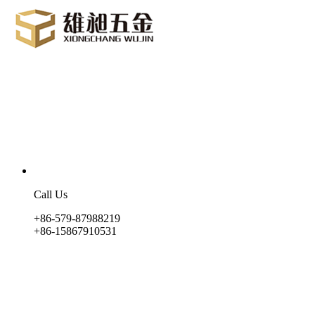
Call Us
+86-579-87988219
+86-15867910531