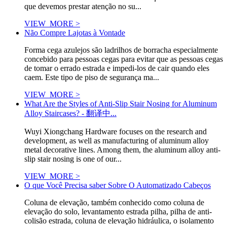
que devemos prestar atenção no su...
VIEW_MORE >
Não Compre Lajotas à Vontade
Forma cega azulejos são ladrilhos de borracha especialmente
concebido para pessoas cegas para evitar que as pessoas cegas
de tomar o errado estrada e impedi-los de cair quando eles
caem. Este tipo de piso de segurança ma...
VIEW_MORE >
What Are the Styles of Anti-Slip Stair Nosing for Aluminum
Alloy Staircases? - 翻译中...
Wuyi Xiongchang Hardware focuses on the research and
development, as well as manufacturing of aluminum alloy
metal decorative lines. Among them, the aluminum alloy anti-
slip stair nosing is one of our...
VIEW_MORE >
O que Você Precisa saber Sobre O Automatizado Cabeços
Coluna de elevação, também conhecido como coluna de
elevação do solo, levantamento estrada pilha, pilha de anti-
colisão estrada, coluna de elevação hidráulica, o isolamento