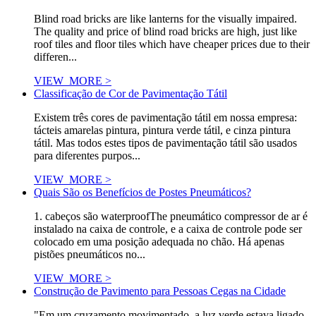
Blind road bricks are like lanterns for the visually impaired.
The quality and price of blind road bricks are high, just like
roof tiles and floor tiles which have cheaper prices due to their
differen...
VIEW_MORE >
Classificação de Cor de Pavimentação Tátil
Existem três cores de pavimentação tátil em nossa empresa:
tácteis amarelas pintura, pintura verde tátil, e cinza pintura
tátil. Mas todos estes tipos de pavimentação tátil são usados
para diferentes purpos...
VIEW_MORE >
Quais São os Benefícios de Postes Pneumáticos?
1. cabeços são waterproofThe pneumático compressor de ar é
instalado na caixa de controle, e a caixa de controle pode ser
colocado em uma posição adequada no chão. Há apenas
pistões pneumáticos no...
VIEW_MORE >
Construção de Pavimento para Pessoas Cegas na Cidade
"Em um cruzamento movimentado, a luz verde estava ligado,