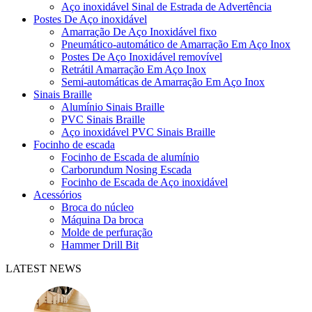
Aço inoxidável Sinal de Estrada de Advertência
Postes De Aço inoxidável
Amarração De Aço Inoxidável fixo
Pneumático-automático de Amarração Em Aço Inox
Postes De Aço Inoxidável removível
Retrátil Amarração Em Aço Inox
Semi-automáticas de Amarração Em Aço Inox
Sinais Braille
Alumínio Sinais Braille
PVC Sinais Braille
Aço inoxidável PVC Sinais Braille
Focinho de escada
Focinho de Escada de alumínio
Carborundum Nosing Escada
Focinho de Escada de Aço inoxidável
Acessórios
Broca do núcleo
Máquina Da broca
Molde de perfuração
Hammer Drill Bit
LATEST NEWS