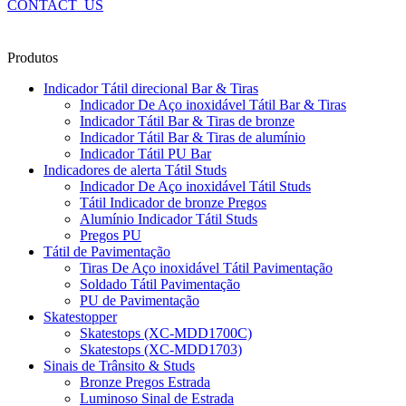
CONTACT_US
Produtos
Indicador Tátil direcional Bar & Tiras
Indicador De Aço inoxidável Tátil Bar & Tiras
Indicador Tátil Bar & Tiras de bronze
Indicador Tátil Bar & Tiras de alumínio
Indicador Tátil PU Bar
Indicadores de alerta Tátil Studs
Indicador De Aço inoxidável Tátil Studs
Tátil Indicador de bronze Pregos
Alumínio Indicador Tátil Studs
Pregos PU
Tátil de Pavimentação
Tiras De Aço inoxidável Tátil Pavimentação
Soldado Tátil Pavimentação
PU de Pavimentação
Skatestopper
Skatestops (XC-MDD1700C)
Skatestops (XC-MDD1703)
Sinais de Trânsito & Studs
Bronze Pregos Estrada
Luminoso Sinal de Estrada