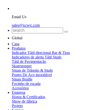
Email Us
sales@xcwjc.com
Global
Casa
Produtos
Indicador Tátil direcional Bar & Tiras
Indicadores de alerta Tátil Studs
Tátil de Pavimentação
Skatestopper
Sinais de Trânsito & Studs
Postes De Aço inoxidável
Sinais Braille
Focinho de escada
Acessórios
Empresa
Honra & Certificados
Show de fábrica
Projeto