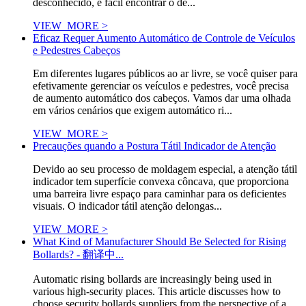
desconhecido, é fácil encontrar o de...
VIEW_MORE >
Eficaz Requer Aumento Automático de Controle de Veículos
e Pedestres Cabeços
Em diferentes lugares públicos ao ar livre, se você quiser para
efetivamente gerenciar os veículos e pedestres, você precisa
de aumento automático dos cabeços. Vamos dar uma olhada
em vários cenários que exigem automático ri...
VIEW_MORE >
Precauções quando a Postura Tátil Indicador de Atenção
Devido ao seu processo de moldagem especial, a atenção tátil
indicador tem superfície convexa côncava, que proporciona
uma barreira livre espaço para caminhar para os deficientes
visuais. O indicador tátil atenção delongas...
VIEW_MORE >
What Kind of Manufacturer Should Be Selected for Rising
Bollards? - 翻译中...
Automatic rising bollards are increasingly being used in
various high-security places. This article discusses how to
choose security bollards suppliers from the perspective of a