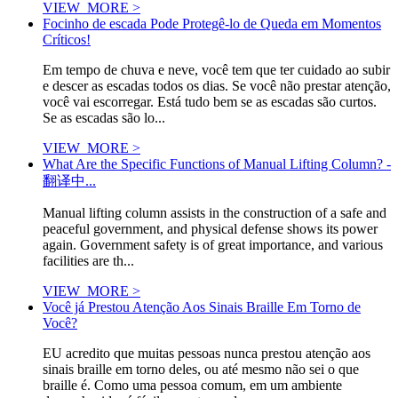
VIEW_MORE >
Focinho de escada Pode Protegê-lo de Queda em Momentos
Críticos!
Em tempo de chuva e neve, você tem que ter cuidado ao subir
e descer as escadas todos os dias. Se você não prestar atenção,
você vai escorregar. Está tudo bem se as escadas são curtos.
Se as escadas são lo...
VIEW_MORE >
What Are the Specific Functions of Manual Lifting Column? -
翻译中...
Manual lifting column assists in the construction of a safe and
peaceful government, and physical defense shows its power
again. Government safety is of great importance, and various
facilities are th...
VIEW_MORE >
Você já Prestou Atenção Aos Sinais Braille Em Torno de
Você?
EU acredito que muitas pessoas nunca prestou atenção aos
sinais braille em torno deles, ou até mesmo não sei o que
braille é. Como uma pessoa comum, em um ambiente