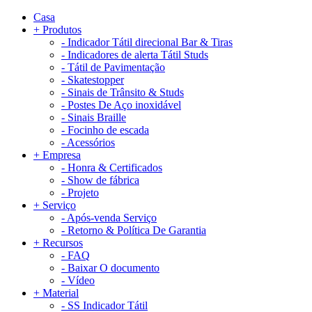
Casa
+
Produtos
-
Indicador Tátil direcional Bar & Tiras
-
Indicadores de alerta Tátil Studs
-
Tátil de Pavimentação
-
Skatestopper
-
Sinais de Trânsito & Studs
-
Postes De Aço inoxidável
-
Sinais Braille
-
Focinho de escada
-
Acessórios
+
Empresa
-
Honra & Certificados
-
Show de fábrica
-
Projeto
+
Serviço
-
Após-venda Serviço
-
Retorno & Política De Garantia
+
Recursos
-
FAQ
-
Baixar O documento
-
Vídeo
+
Material
-
SS Indicador Tátil