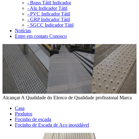
-
Brass Tátil Indicador
-
Alu Indicador Tátil
-
PVC Indicador Tátil
-
GRP Indicador Tátil
-
SGCC Indicador Tátil
Notícias
Entre em contato Conosco
Alcançar A Qualidade do Elenco de Qualidade profissional Marca
Casa
Produtos
Focinho de escada
Focinho de Escada de Aço inoxidável