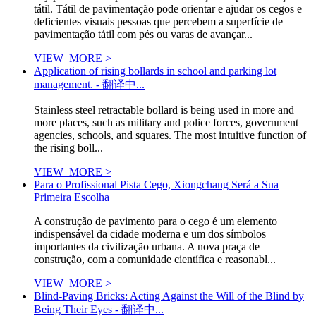
tátil. Tátil de pavimentação pode orientar e ajudar os cegos e
deficientes visuais pessoas que percebem a superfície de
pavimentação tátil com pés ou varas de avançar...
VIEW_MORE >
Application of rising bollards in school and parking lot
management. - 翻译中...
Stainless steel retractable bollard is being used in more and
more places, such as military and police forces, government
agencies, schools, and squares. The most intuitive function of
the rising boll...
VIEW_MORE >
Para o Profissional Pista Cego, Xiongchang Será a Sua
Primeira Escolha
A construção de pavimento para o cego é um elemento
indispensável da cidade moderna e um dos símbolos
importantes da civilização urbana. A nova praça de
construção, com a comunidade científica e reasonabl...
VIEW_MORE >
Blind-Paving Bricks: Acting Against the Will of the Blind by
Being Their Eyes - 翻译中...