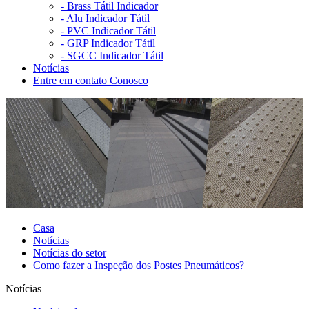
-
Brass Tátil Indicador
-
Alu Indicador Tátil
-
PVC Indicador Tátil
-
GRP Indicador Tátil
-
SGCC Indicador Tátil
Notícias
Entre em contato Conosco
Casa
Notícias
Notícias do setor
Como fazer a Inspeção dos Postes Pneumáticos?
Notícias