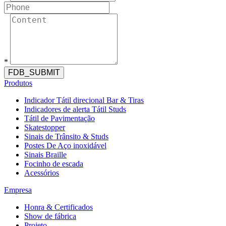
*
FDB_SUBMIT
Produtos
Indicador Tátil direcional Bar & Tiras
Indicadores de alerta Tátil Studs
Tátil de Pavimentação
Skatestopper
Sinais de Trânsito & Studs
Postes De Aço inoxidável
Sinais Braille
Focinho de escada
Acessórios
Empresa
Honra & Certificados
Show de fábrica
Projeto