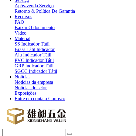
Serviço
Após-venda Serviço
Retorno & Política De Garantia
Recursos
FAQ
Baixar O documento
Vídeo
Material
SS Indicador Tátil
Brass Tátil Indicador
Alu Indicador Tátil
PVC Indicador Tátil
GRP Indicador Tátil
SGCC Indicador Tátil
Notícias
Notícias da empresa
Notícias do setor
Exposições
Entre em contato Conosco