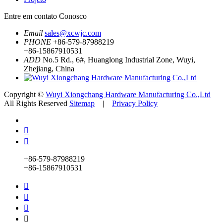
Entre em contato Conosco
Email
sales@xcwjc.com
PHONE
+86-579-87988219
+86-15867910531
ADD
No.5 Rd., 6#, Huanglong Industrial Zone, Wuyi,
Zhejiang, China
Copyright ©
Wuyi Xiongchang Hardware Manufacturing Co.,Ltd
All Rights Reserved
Sitemap
|
Privacy Policy


+86-579-87988219
+86-15867910531



