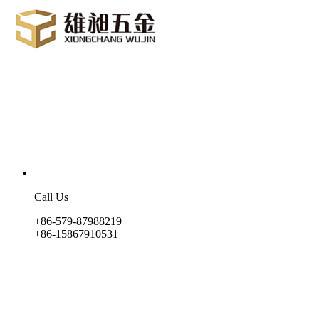
Call Us
+86-579-87988219
+86-15867910531