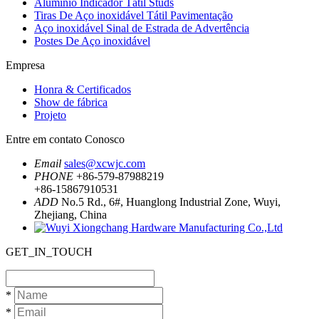
Alumínio Indicador Tátil Studs
Tiras De Aço inoxidável Tátil Pavimentação
Aço inoxidável Sinal de Estrada de Advertência
Postes De Aço inoxidável
Empresa
Honra & Certificados
Show de fábrica
Projeto
Entre em contato Conosco
Email
sales@xcwjc.com
PHONE
+86-579-87988219
+86-15867910531
ADD
No.5 Rd., 6#, Huanglong Industrial Zone, Wuyi,
Zhejiang, China
GET_IN_TOUCH
*
*