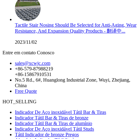
Tactile Stair Nosing Should Be Selected for Anti-Aging, Wear
Resistance, And Expansion Quality Products - 翻译中...
2023/11/02
Entre em contato Conosco
sales@xcwjc.com
+86-579-87988219
+86-15867910531
No.5 Rd., 6#, Huanglong Industrial Zone, Wuyi, Zhejiang,
China
Free Quote
HOT_SELLING
Indicador De Aço inoxidável Tátil Bar & Tiras
Indicador Tátil Bar & Tiras de bronze
Indicador Tátil Bar & Tiras de alumínio
Indicador De Aço inoxidável Tátil Studs
Tátil Indicador de bronze Pregos