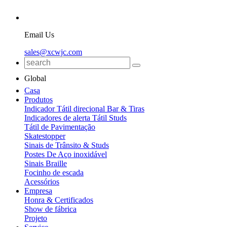
Email Us
sales@xcwjc.com
Global
Casa
Produtos
Indicador Tátil direcional Bar & Tiras
Indicadores de alerta Tátil Studs
Tátil de Pavimentação
Skatestopper
Sinais de Trânsito & Studs
Postes De Aço inoxidável
Sinais Braille
Focinho de escada
Acessórios
Empresa
Honra & Certificados
Show de fábrica
Projeto