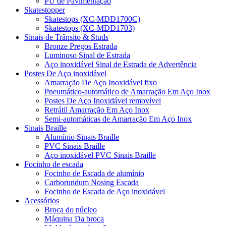
PU de Pavimentação
Skatestopper
Skatestops (XC-MDD1700C)
Skatestops (XC-MDD1703)
Sinais de Trânsito & Studs
Bronze Pregos Estrada
Luminoso Sinal de Estrada
Aço inoxidável Sinal de Estrada de Advertência
Postes De Aço inoxidável
Amarração De Aço Inoxidável fixo
Pneumático-automático de Amarração Em Aço Inox
Postes De Aço Inoxidável removível
Retrátil Amarração Em Aço Inox
Semi-automáticas de Amarração Em Aço Inox
Sinais Braille
Alumínio Sinais Braille
PVC Sinais Braille
Aço inoxidável PVC Sinais Braille
Focinho de escada
Focinho de Escada de alumínio
Carborundum Nosing Escada
Focinho de Escada de Aço inoxidável
Acessórios
Broca do núcleo
Máquina Da broca