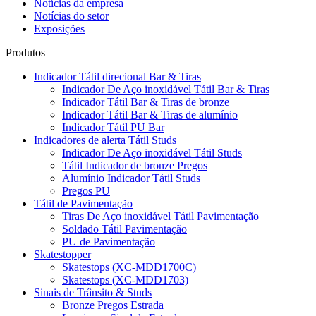
Notícias da empresa
Notícias do setor
Exposições
Produtos
Indicador Tátil direcional Bar & Tiras
Indicador De Aço inoxidável Tátil Bar & Tiras
Indicador Tátil Bar & Tiras de bronze
Indicador Tátil Bar & Tiras de alumínio
Indicador Tátil PU Bar
Indicadores de alerta Tátil Studs
Indicador De Aço inoxidável Tátil Studs
Tátil Indicador de bronze Pregos
Alumínio Indicador Tátil Studs
Pregos PU
Tátil de Pavimentação
Tiras De Aço inoxidável Tátil Pavimentação
Soldado Tátil Pavimentação
PU de Pavimentação
Skatestopper
Skatestops (XC-MDD1700C)
Skatestops (XC-MDD1703)
Sinais de Trânsito & Studs
Bronze Pregos Estrada