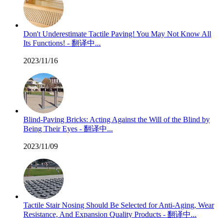
Don't Underestimate Tactile Paving! You May Not Know All
Its Functions! - 翻译中...
2023/11/16
Blind-Paving Bricks: Acting Against the Will of the Blind by
Being Their Eyes - 翻译中...
2023/11/09
Tactile Stair Nosing Should Be Selected for Anti-Aging, Wear
Resistance, And Expansion Quality Products - 翻译中...