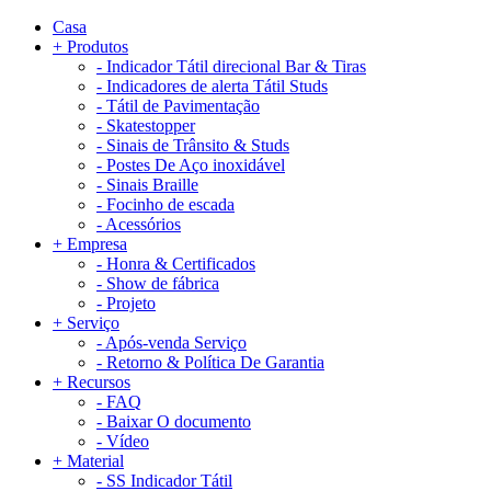
Casa
+
Produtos
-
Indicador Tátil direcional Bar & Tiras
-
Indicadores de alerta Tátil Studs
-
Tátil de Pavimentação
-
Skatestopper
-
Sinais de Trânsito & Studs
-
Postes De Aço inoxidável
-
Sinais Braille
-
Focinho de escada
-
Acessórios
+
Empresa
-
Honra & Certificados
-
Show de fábrica
-
Projeto
+
Serviço
-
Após-venda Serviço
-
Retorno & Política De Garantia
+
Recursos
-
FAQ
-
Baixar O documento
-
Vídeo
+
Material
-
SS Indicador Tátil