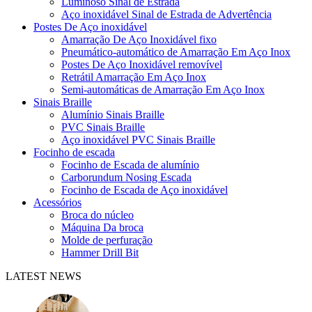
Luminoso Sinal de Estrada
Aço inoxidável Sinal de Estrada de Advertência
Postes De Aço inoxidável
Amarração De Aço Inoxidável fixo
Pneumático-automático de Amarração Em Aço Inox
Postes De Aço Inoxidável removível
Retrátil Amarração Em Aço Inox
Semi-automáticas de Amarração Em Aço Inox
Sinais Braille
Alumínio Sinais Braille
PVC Sinais Braille
Aço inoxidável PVC Sinais Braille
Focinho de escada
Focinho de Escada de alumínio
Carborundum Nosing Escada
Focinho de Escada de Aço inoxidável
Acessórios
Broca do núcleo
Máquina Da broca
Molde de perfuração
Hammer Drill Bit
LATEST NEWS