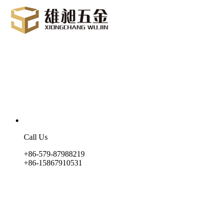
Call Us
+86-579-87988219
+86-15867910531