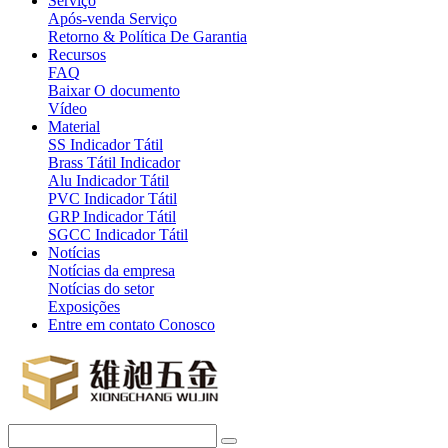
Serviço
Após-venda Serviço
Retorno & Política De Garantia
Recursos
FAQ
Baixar O documento
Vídeo
Material
SS Indicador Tátil
Brass Tátil Indicador
Alu Indicador Tátil
PVC Indicador Tátil
GRP Indicador Tátil
SGCC Indicador Tátil
Notícias
Notícias da empresa
Notícias do setor
Exposições
Entre em contato Conosco