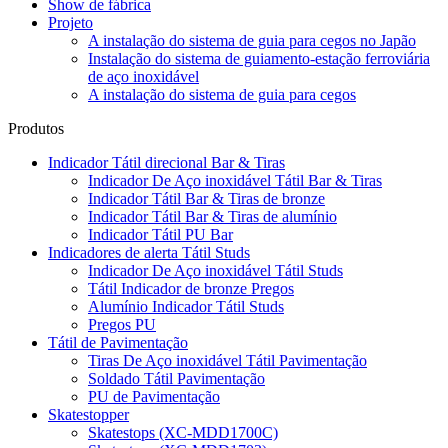
Show de fábrica
Projeto
A instalação do sistema de guia para cegos no Japão
Instalação do sistema de guiamento-estação ferroviária
de aço inoxidável
A instalação do sistema de guia para cegos
Produtos
Indicador Tátil direcional Bar & Tiras
Indicador De Aço inoxidável Tátil Bar & Tiras
Indicador Tátil Bar & Tiras de bronze
Indicador Tátil Bar & Tiras de alumínio
Indicador Tátil PU Bar
Indicadores de alerta Tátil Studs
Indicador De Aço inoxidável Tátil Studs
Tátil Indicador de bronze Pregos
Alumínio Indicador Tátil Studs
Pregos PU
Tátil de Pavimentação
Tiras De Aço inoxidável Tátil Pavimentação
Soldado Tátil Pavimentação
PU de Pavimentação
Skatestopper
Skatestops (XC-MDD1700C)