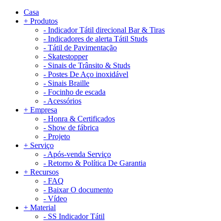
Casa
+
Produtos
-
Indicador Tátil direcional Bar & Tiras
-
Indicadores de alerta Tátil Studs
-
Tátil de Pavimentação
-
Skatestopper
-
Sinais de Trânsito & Studs
-
Postes De Aço inoxidável
-
Sinais Braille
-
Focinho de escada
-
Acessórios
+
Empresa
-
Honra & Certificados
-
Show de fábrica
-
Projeto
+
Serviço
-
Após-venda Serviço
-
Retorno & Política De Garantia
+
Recursos
-
FAQ
-
Baixar O documento
-
Vídeo
+
Material
-
SS Indicador Tátil