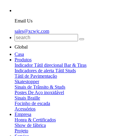
Email Us
sales@xcwjc.com
Global
Casa
Produtos
Indicador Tátil direcional Bar & Tiras
Indicadores de alerta Tátil Studs
Tátil de Pavimentação
Skatestopper
Sinais de Trânsito & Studs
Postes De Aço inoxidável
Sinais Braille
Focinho de escada
Acessórios
Empresa
Honra & Certificados
Show de fábrica
Projeto