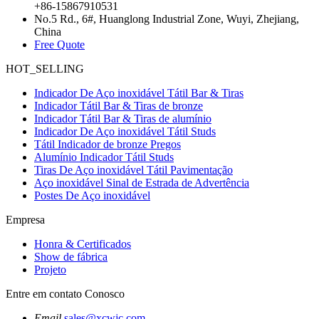
+86-15867910531
No.5 Rd., 6#, Huanglong Industrial Zone, Wuyi, Zhejiang,
China
Free Quote
HOT_SELLING
Indicador De Aço inoxidável Tátil Bar & Tiras
Indicador Tátil Bar & Tiras de bronze
Indicador Tátil Bar & Tiras de alumínio
Indicador De Aço inoxidável Tátil Studs
Tátil Indicador de bronze Pregos
Alumínio Indicador Tátil Studs
Tiras De Aço inoxidável Tátil Pavimentação
Aço inoxidável Sinal de Estrada de Advertência
Postes De Aço inoxidável
Empresa
Honra & Certificados
Show de fábrica
Projeto
Entre em contato Conosco
Email
sales@xcwjc.com