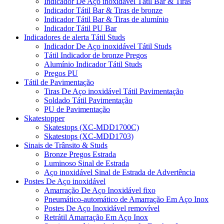
Indicador De Aço inoxidável Tátil Bar & Tiras
Indicador Tátil Bar & Tiras de bronze
Indicador Tátil Bar & Tiras de alumínio
Indicador Tátil PU Bar
Indicadores de alerta Tátil Studs
Indicador De Aço inoxidável Tátil Studs
Tátil Indicador de bronze Pregos
Alumínio Indicador Tátil Studs
Pregos PU
Tátil de Pavimentação
Tiras De Aço inoxidável Tátil Pavimentação
Soldado Tátil Pavimentação
PU de Pavimentação
Skatestopper
Skatestops (XC-MDD1700C)
Skatestops (XC-MDD1703)
Sinais de Trânsito & Studs
Bronze Pregos Estrada
Luminoso Sinal de Estrada
Aço inoxidável Sinal de Estrada de Advertência
Postes De Aço inoxidável
Amarração De Aço Inoxidável fixo
Pneumático-automático de Amarração Em Aço Inox
Postes De Aço Inoxidável removível
Retrátil Amarração Em Aço Inox