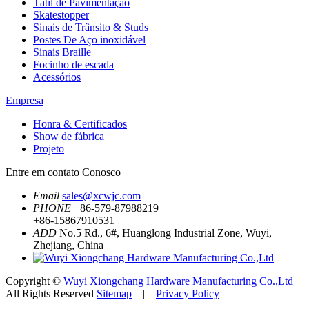
Tátil de Pavimentação
Skatestopper
Sinais de Trânsito & Studs
Postes De Aço inoxidável
Sinais Braille
Focinho de escada
Acessórios
Empresa
Honra & Certificados
Show de fábrica
Projeto
Entre em contato Conosco
Email
sales@xcwjc.com
PHONE
+86-579-87988219
+86-15867910531
ADD
No.5 Rd., 6#, Huanglong Industrial Zone, Wuyi,
Zhejiang, China
Copyright ©
Wuyi Xiongchang Hardware Manufacturing Co.,Ltd
All Rights Reserved
Sitemap
|
Privacy Policy