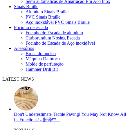
Semi-automáticas de Amarração Em Aço Inox
Sinais Braille
Alumínio Sinais Braille
PVC Sinais Braille
Aço inoxidável PVC Sinais Braille
Focinho de escada
Focinho de Escada de alumínio
Carborundum Nosing Escada
Focinho de Escada de Aço inoxidável
Acessórios
Broca do núcleo
Máquina Da broca
Molde de perfuração
Hammer Drill Bit
LATEST NEWS
Don't Underestimate Tactile Paving! You May Not Know All
Its Functions! - 翻译中...