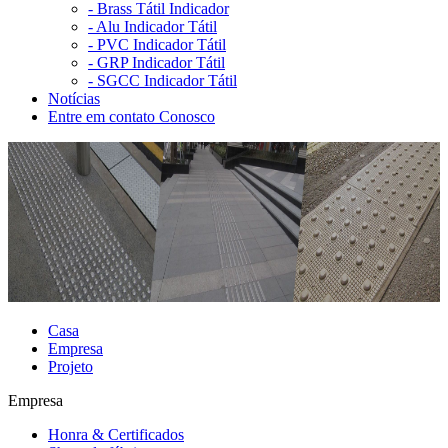
-
Brass Tátil Indicador
-
Alu Indicador Tátil
-
PVC Indicador Tátil
-
GRP Indicador Tátil
-
SGCC Indicador Tátil
Notícias
Entre em contato Conosco
Casa
Empresa
Projeto
Empresa
Honra & Certificados