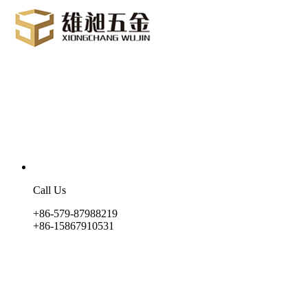
Call Us
+86-579-87988219
+86-15867910531