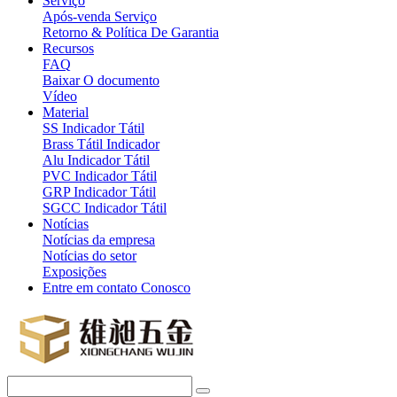
Serviço
Após-venda Serviço
Retorno & Política De Garantia
Recursos
FAQ
Baixar O documento
Vídeo
Material
SS Indicador Tátil
Brass Tátil Indicador
Alu Indicador Tátil
PVC Indicador Tátil
GRP Indicador Tátil
SGCC Indicador Tátil
Notícias
Notícias da empresa
Notícias do setor
Exposições
Entre em contato Conosco