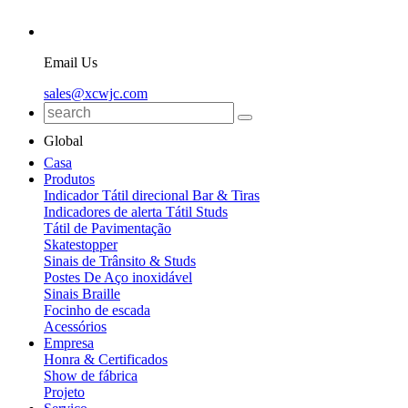
Email Us
sales@xcwjc.com
Global
Casa
Produtos
Indicador Tátil direcional Bar & Tiras
Indicadores de alerta Tátil Studs
Tátil de Pavimentação
Skatestopper
Sinais de Trânsito & Studs
Postes De Aço inoxidável
Sinais Braille
Focinho de escada
Acessórios
Empresa
Honra & Certificados
Show de fábrica
Projeto