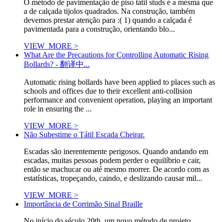
O método de pavimentação de piso tátil studs é a mesma que
a de calçada tijolos quadrados. Na construção, também
devemos prestar atenção para :( 1) quando a calçada é
pavimentada para a construção, orientando blo...
VIEW_MORE >
What Are the Precautions for Controlling Automatic Rising
Bollards? - 翻译中...
Automatic rising bollards have been applied to places such as
schools and offices due to their excellent anti-collision
performance and convenient operation, playing an important
role in ensuring the ...
VIEW_MORE >
Não Subestime o Tátil Escada Cheirar.
Escadas são inerentemente perigosos. Quando andando em
escadas, muitas pessoas podem perder o equilíbrio e cair,
então se machucar ou até mesmo morrer. De acordo com as
estatísticas, tropeçando, caindo, e deslizando causar mil...
VIEW_MORE >
Importância de Corrimão Sinal Braille
No início do século 20th, um novo método de projeto