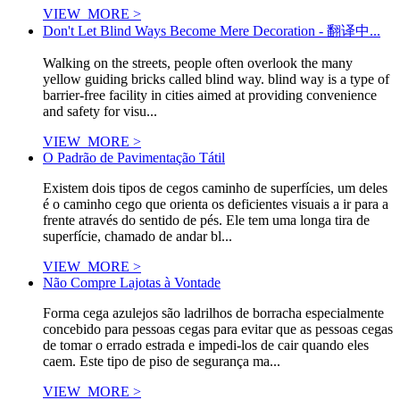
VIEW_MORE >
Don't Let Blind Ways Become Mere Decoration - 翻译中...
Walking on the streets, people often overlook the many
yellow guiding bricks called blind way. blind way is a type of
barrier-free facility in cities aimed at providing convenience
and safety for visu...
VIEW_MORE >
O Padrão de Pavimentação Tátil
Existem dois tipos de cegos caminho de superfícies, um deles
é o caminho cego que orienta os deficientes visuais a ir para a
frente através do sentido de pés. Ele tem uma longa tira de
superfície, chamado de andar bl...
VIEW_MORE >
Não Compre Lajotas à Vontade
Forma cega azulejos são ladrilhos de borracha especialmente
concebido para pessoas cegas para evitar que as pessoas cegas
de tomar o errado estrada e impedi-los de cair quando eles
caem. Este tipo de piso de segurança ma...
VIEW_MORE >