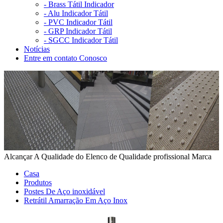
-
Brass Tátil Indicador
-
Alu Indicador Tátil
-
PVC Indicador Tátil
-
GRP Indicador Tátil
-
SGCC Indicador Tátil
Notícias
Entre em contato Conosco
Alcançar A Qualidade do Elenco de Qualidade profissional Marca
Casa
Produtos
Postes De Aço inoxidável
Retrátil Amarração Em Aço Inox