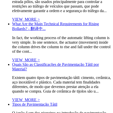
estrada pólos, são usados principalmente para controlar a
restrições ao tráfego de veículos que passam, que pode
efetivamente garantir a ordem e a segurança do tráfego da...
VIEW_MORE >
What Are the Main Technical Requirements for Rising
Bollards? - 翻译中...
In fact, the working process of the automatic lifting column is
very simple. In one sentence, the actuator (movement) inside
the column drives the column to rise and fall under the control
of the cont...
VIEW_MORE >
Quais São as Classificações de Pavimentação Tátil por
Material?
Existem quatro tipos de pavimentação tátil: cimento, cerâmica,
aço inoxidável e plástico. Cada material tem finalidades
diferentes, de modo que devemos prestar atenção a ela
quando se compra. Guia de cerâmica de tijolos são u...
VIEW_MORE >
Tipos de Pavimentação Tátil
O japão é um dos pioneiros na introdução de pavimentação