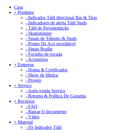
Casa
+
Produtos
-
Indicador Tátil direcional Bar & Tiras
-
Indicadores de alerta Tátil Studs
-
Tátil de Pavimentação
-
Skatestopper
-
Sinais de Trânsito & Studs
-
Postes De Aço inoxidável
-
Sinais Braille
-
Focinho de escada
-
Acessórios
+
Empresa
-
Honra & Certificados
-
Show de fábrica
-
Projeto
+
Serviço
-
Após-venda Serviço
-
Retorno & Política De Garantia
+
Recursos
-
FAQ
-
Baixar O documento
-
Vídeo
+
Material
-
SS Indicador Tátil