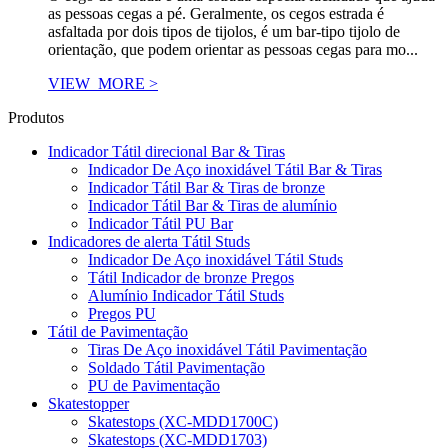
as pessoas cegas a pé. Geralmente, os cegos estrada é
asfaltada por dois tipos de tijolos, é um bar-tipo tijolo de
orientação, que podem orientar as pessoas cegas para mo...
VIEW_MORE >
Produtos
Indicador Tátil direcional Bar & Tiras
Indicador De Aço inoxidável Tátil Bar & Tiras
Indicador Tátil Bar & Tiras de bronze
Indicador Tátil Bar & Tiras de alumínio
Indicador Tátil PU Bar
Indicadores de alerta Tátil Studs
Indicador De Aço inoxidável Tátil Studs
Tátil Indicador de bronze Pregos
Alumínio Indicador Tátil Studs
Pregos PU
Tátil de Pavimentação
Tiras De Aço inoxidável Tátil Pavimentação
Soldado Tátil Pavimentação
PU de Pavimentação
Skatestopper
Skatestops (XC-MDD1700C)
Skatestops (XC-MDD1703)