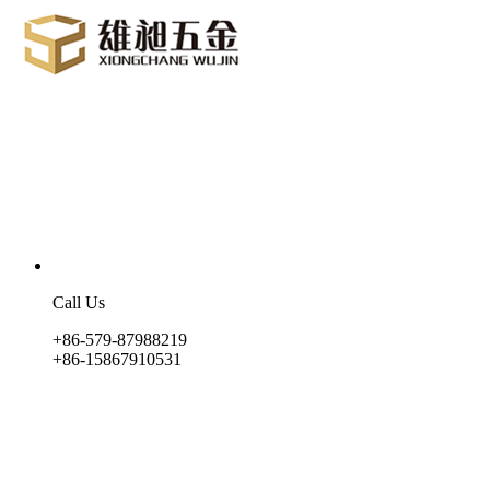
Call Us
+86-579-87988219
+86-15867910531