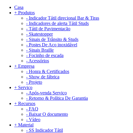
Casa
+
Produtos
-
Indicador Tátil direcional Bar & Tiras
-
Indicadores de alerta Tátil Studs
-
Tátil de Pavimentação
-
Skatestopper
-
Sinais de Trânsito & Studs
-
Postes De Aço inoxidável
-
Sinais Braille
-
Focinho de escada
-
Acessórios
+
Empresa
-
Honra & Certificados
-
Show de fábrica
-
Projeto
+
Serviço
-
Após-venda Serviço
-
Retorno & Política De Garantia
+
Recursos
-
FAQ
-
Baixar O documento
-
Vídeo
+
Material
-
SS Indicador Tátil