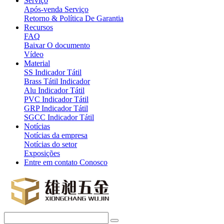
Serviço
Após-venda Serviço
Retorno & Política De Garantia
Recursos
FAQ
Baixar O documento
Vídeo
Material
SS Indicador Tátil
Brass Tátil Indicador
Alu Indicador Tátil
PVC Indicador Tátil
GRP Indicador Tátil
SGCC Indicador Tátil
Notícias
Notícias da empresa
Notícias do setor
Exposições
Entre em contato Conosco