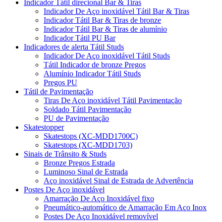
Indicador Tátil direcional Bar & Tiras
Indicador De Aço inoxidável Tátil Bar & Tiras
Indicador Tátil Bar & Tiras de bronze
Indicador Tátil Bar & Tiras de alumínio
Indicador Tátil PU Bar
Indicadores de alerta Tátil Studs
Indicador De Aço inoxidável Tátil Studs
Tátil Indicador de bronze Pregos
Alumínio Indicador Tátil Studs
Pregos PU
Tátil de Pavimentação
Tiras De Aço inoxidável Tátil Pavimentação
Soldado Tátil Pavimentação
PU de Pavimentação
Skatestopper
Skatestops (XC-MDD1700C)
Skatestops (XC-MDD1703)
Sinais de Trânsito & Studs
Bronze Pregos Estrada
Luminoso Sinal de Estrada
Aço inoxidável Sinal de Estrada de Advertência
Postes De Aço inoxidável
Amarração De Aço Inoxidável fixo
Pneumático-automático de Amarração Em Aço Inox
Postes De Aço Inoxidável removível