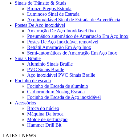
Sinais de Trânsito & Studs
Bronze Pregos Estrada
Luminoso Sinal de Estrada
Aço inoxidável Sinal de Estrada de Advertência
Postes De Aço inoxidável
Amarração De Aço Inoxidável fixo
Pneumático-automático de Amarração Em Aço Inox
Postes De Aço Inoxidável removível
Retrátil Amarração Em Aço Inox
Semi-automáticas de Amarração Em Aço Inox
Sinais Braille
Alumínio Sinais Braille
PVC Sinais Braille
Aço inoxidável PVC Sinais Braille
Focinho de escada
Focinho de Escada de alumínio
Carborundum Nosing Escada
Focinho de Escada de Aço inoxidável
Acessórios
Broca do núcleo
Máquina Da broca
Molde de perfuração
Hammer Drill Bit
LATEST NEWS