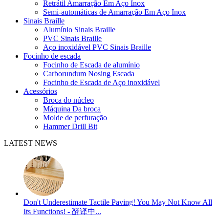
Retrátil Amarração Em Aço Inox
Semi-automáticas de Amarração Em Aço Inox
Sinais Braille
Alumínio Sinais Braille
PVC Sinais Braille
Aço inoxidável PVC Sinais Braille
Focinho de escada
Focinho de Escada de alumínio
Carborundum Nosing Escada
Focinho de Escada de Aço inoxidável
Acessórios
Broca do núcleo
Máquina Da broca
Molde de perfuração
Hammer Drill Bit
LATEST NEWS
Don't Underestimate Tactile Paving! You May Not Know All
Its Functions! - 翻译中...