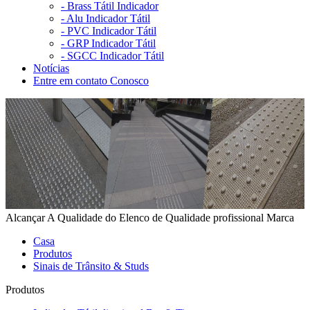
-
Brass Tátil Indicador
-
Alu Indicador Tátil
-
PVC Indicador Tátil
-
GRP Indicador Tátil
-
SGCC Indicador Tátil
Notícias
Entre em contato Conosco
Alcançar A Qualidade do Elenco de Qualidade profissional Marca
Casa
Produtos
Sinais de Trânsito & Studs
Produtos