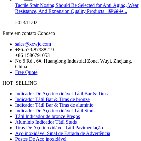
Tactile Stair Nosing Should Be Selected for Anti-Aging, Wear
Resistance, And Expansion Quality Products - 翻译中...
2023/11/02
Entre em contato Conosco
sales@xcwjc.com
+86-579-87988219
+86-15867910531
No.5 Rd., 6#, Huanglong Industrial Zone, Wuyi, Zhejiang,
China
Free Quote
HOT_SELLING
Indicador De Aço inoxidável Tátil Bar & Tiras
Indicador Tátil Bar & Tiras de bronze
Indicador Tátil Bar & Tiras de alumínio
Indicador De Aço inoxidável Tátil Studs
Tátil Indicador de bronze Pregos
Alumínio Indicador Tátil Studs
Tiras De Aço inoxidável Tátil Pavimentação
Aço inoxidável Sinal de Estrada de Advertência
Postes De Aço inoxidável