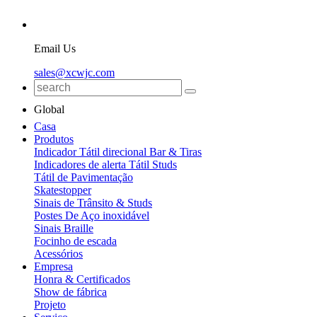
Email Us
sales@xcwjc.com
Global
Casa
Produtos
Indicador Tátil direcional Bar & Tiras
Indicadores de alerta Tátil Studs
Tátil de Pavimentação
Skatestopper
Sinais de Trânsito & Studs
Postes De Aço inoxidável
Sinais Braille
Focinho de escada
Acessórios
Empresa
Honra & Certificados
Show de fábrica
Projeto