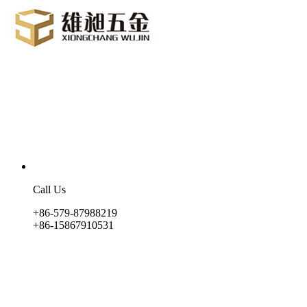
Call Us
+86-579-87988219
+86-15867910531