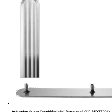
indicador de aço Inoxidável tátil Direcional (XC-MDT5006)