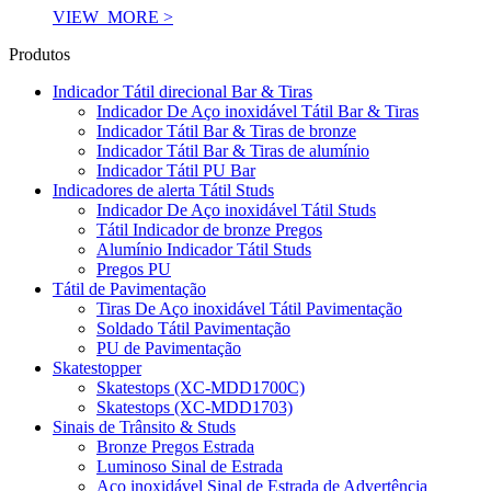
VIEW_MORE >
Produtos
Indicador Tátil direcional Bar & Tiras
Indicador De Aço inoxidável Tátil Bar & Tiras
Indicador Tátil Bar & Tiras de bronze
Indicador Tátil Bar & Tiras de alumínio
Indicador Tátil PU Bar
Indicadores de alerta Tátil Studs
Indicador De Aço inoxidável Tátil Studs
Tátil Indicador de bronze Pregos
Alumínio Indicador Tátil Studs
Pregos PU
Tátil de Pavimentação
Tiras De Aço inoxidável Tátil Pavimentação
Soldado Tátil Pavimentação
PU de Pavimentação
Skatestopper
Skatestops (XC-MDD1700C)
Skatestops (XC-MDD1703)
Sinais de Trânsito & Studs
Bronze Pregos Estrada
Luminoso Sinal de Estrada
Aço inoxidável Sinal de Estrada de Advertência