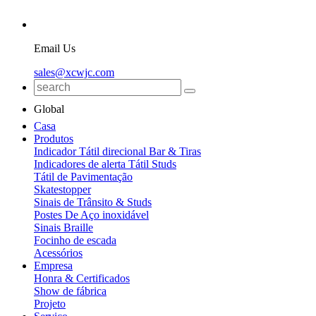
Email Us
sales@xcwjc.com
Global
Casa
Produtos
Indicador Tátil direcional Bar & Tiras
Indicadores de alerta Tátil Studs
Tátil de Pavimentação
Skatestopper
Sinais de Trânsito & Studs
Postes De Aço inoxidável
Sinais Braille
Focinho de escada
Acessórios
Empresa
Honra & Certificados
Show de fábrica
Projeto