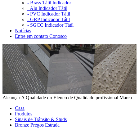
-
Brass Tátil Indicador
-
Alu Indicador Tátil
-
PVC Indicador Tátil
-
GRP Indicador Tátil
-
SGCC Indicador Tátil
Notícias
Entre em contato Conosco
Alcançar A Qualidade do Elenco de Qualidade profissional Marca
Casa
Produtos
Sinais de Trânsito & Studs
Bronze Pregos Estrada