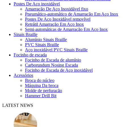
Postes De Aço inoxidável
Amarração De Aço Inoxidável fixo
Pneumático-automático de Amarração Em Aço Inox
Postes De Aço Inoxidável removível
Retrátil Amarração Em Aço Inox
Semi-automáticas de Amarração Em Aço Inox
Sinais Braille
Alumínio Sinais Braille
PVC Sinais Braille
Aço inoxidável PVC Sinais Braille
Focinho de escada
Focinho de Escada de alumínio
Carborundum Nosing Escada
Focinho de Escada de Aço inoxidável
Acessórios
Broca do núcleo
Máquina Da broca
Molde de perfuração
Hammer Drill Bit
LATEST NEWS