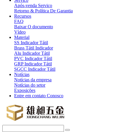
Serviço
Após-venda Serviço
Retorno & Política De Garantia
Recursos
FAQ
Baixar O documento
Vídeo
Material
SS Indicador Tátil
Brass Tátil Indicador
Alu Indicador Tátil
PVC Indicador Tátil
GRP Indicador Tátil
SGCC Indicador Tátil
Notícias
Notícias da empresa
Notícias do setor
Exposições
Entre em contato Conosco