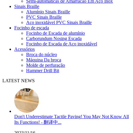
Semi-automáticas de Amarração Em Aço Inox
Sinais Braille
Alumínio Sinais Braille
PVC Sinais Braille
Aço inoxidável PVC Sinais Braille
Focinho de escada
Focinho de Escada de alumínio
Carborundum Nosing Escada
Focinho de Escada de Aço inoxidável
Acessórios
Broca do núcleo
Máquina Da broca
Molde de perfuração
Hammer Drill Bit
LATEST NEWS
Don't Underestimate Tactile Paving! You May Not Know All
Its Functions! - 翻译中...
2023/11/16