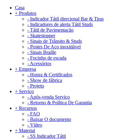
Casa
+
Produtos
-
Indicador Tátil direcional Bar & Tiras
-
Indicadores de alerta Tátil Studs
-
Tátil de Pavimentação
-
Skatestopper
-
Sinais de Trânsito & Studs
-
Postes De Aço inoxidável
-
Sinais Braille
-
Focinho de escada
-
Acessórios
+
Empresa
-
Honra & Certificados
-
Show de fábrica
-
Projeto
+
Serviço
-
Após-venda Serviço
-
Retorno & Política De Garantia
+
Recursos
-
FAQ
-
Baixar O documento
-
Vídeo
+
Material
-
SS Indicador Tátil