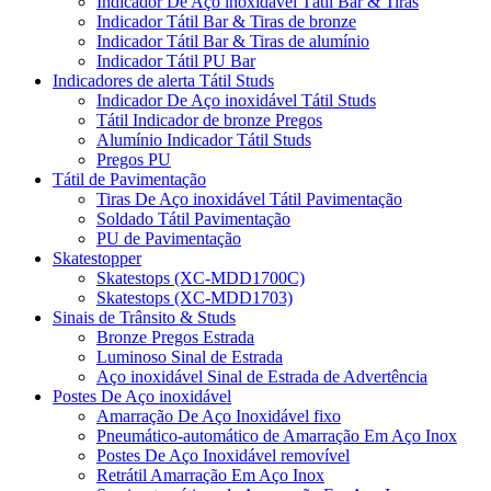
Indicador De Aço inoxidável Tátil Bar & Tiras
Indicador Tátil Bar & Tiras de bronze
Indicador Tátil Bar & Tiras de alumínio
Indicador Tátil PU Bar
Indicadores de alerta Tátil Studs
Indicador De Aço inoxidável Tátil Studs
Tátil Indicador de bronze Pregos
Alumínio Indicador Tátil Studs
Pregos PU
Tátil de Pavimentação
Tiras De Aço inoxidável Tátil Pavimentação
Soldado Tátil Pavimentação
PU de Pavimentação
Skatestopper
Skatestops (XC-MDD1700C)
Skatestops (XC-MDD1703)
Sinais de Trânsito & Studs
Bronze Pregos Estrada
Luminoso Sinal de Estrada
Aço inoxidável Sinal de Estrada de Advertência
Postes De Aço inoxidável
Amarração De Aço Inoxidável fixo
Pneumático-automático de Amarração Em Aço Inox
Postes De Aço Inoxidável removível
Retrátil Amarração Em Aço Inox