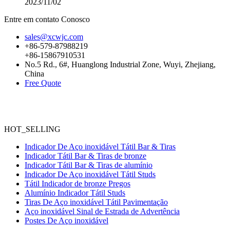
2023/11/02
Entre em contato Conosco
sales@xcwjc.com
+86-579-87988219
+86-15867910531
No.5 Rd., 6#, Huanglong Industrial Zone, Wuyi, Zhejiang,
China
Free Quote
HOT_SELLING
Indicador De Aço inoxidável Tátil Bar & Tiras
Indicador Tátil Bar & Tiras de bronze
Indicador Tátil Bar & Tiras de alumínio
Indicador De Aço inoxidável Tátil Studs
Tátil Indicador de bronze Pregos
Alumínio Indicador Tátil Studs
Tiras De Aço inoxidável Tátil Pavimentação
Aço inoxidável Sinal de Estrada de Advertência
Postes De Aço inoxidável