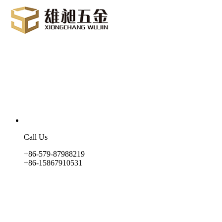
Call Us
+86-579-87988219
+86-15867910531