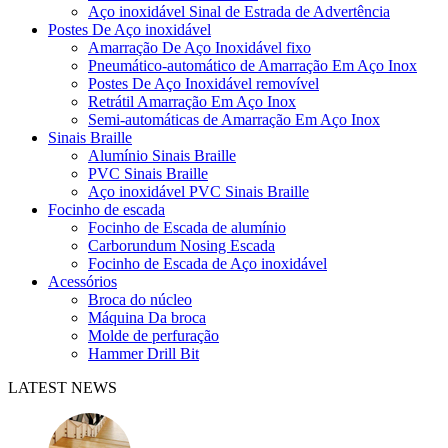
Aço inoxidável Sinal de Estrada de Advertência
Postes De Aço inoxidável
Amarração De Aço Inoxidável fixo
Pneumático-automático de Amarração Em Aço Inox
Postes De Aço Inoxidável removível
Retrátil Amarração Em Aço Inox
Semi-automáticas de Amarração Em Aço Inox
Sinais Braille
Alumínio Sinais Braille
PVC Sinais Braille
Aço inoxidável PVC Sinais Braille
Focinho de escada
Focinho de Escada de alumínio
Carborundum Nosing Escada
Focinho de Escada de Aço inoxidável
Acessórios
Broca do núcleo
Máquina Da broca
Molde de perfuração
Hammer Drill Bit
LATEST NEWS