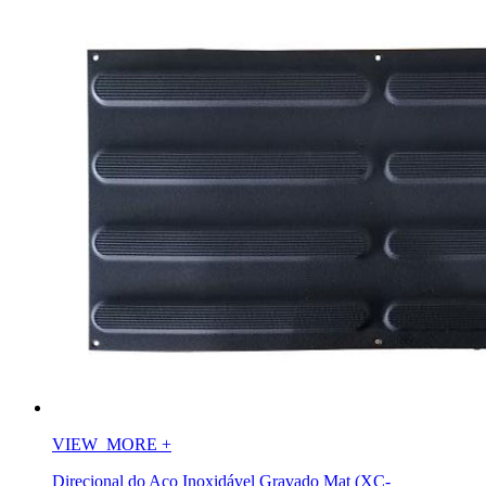
VIEW_MORE
+
Direcional do Aço Inoxidável Gravado Mat (XC-