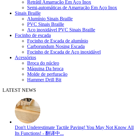
Retrátil Amarração Em Aço Inox
Semi-automáticas de Amarração Em Aço Inox
Sinais Braille
Alumínio Sinais Braille
PVC Sinais Braille
Aço inoxidável PVC Sinais Braille
Focinho de escada
Focinho de Escada de alumínio
Carborundum Nosing Escada
Focinho de Escada de Aço inoxidável
Acessórios
Broca do núcleo
Máquina Da broca
Molde de perfuração
Hammer Drill Bit
LATEST NEWS
Don't Underestimate Tactile Paving! You May Not Know All
Its Functions! - 翻译中...