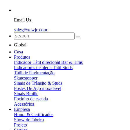
Email Us
sales@xcwjc.com
Global
Casa
Produtos
Indicador Tátil direcional Bar & Tiras
Indicadores de alerta Tátil Studs
Tátil de Pavimentação
Skatestopper
Sinais de Trânsito & Studs
Postes De Aço inoxidável
Sinais Braille
Focinho de escada
Acessórios
Empresa
Honra & Certificados
Show de fábrica
Projeto