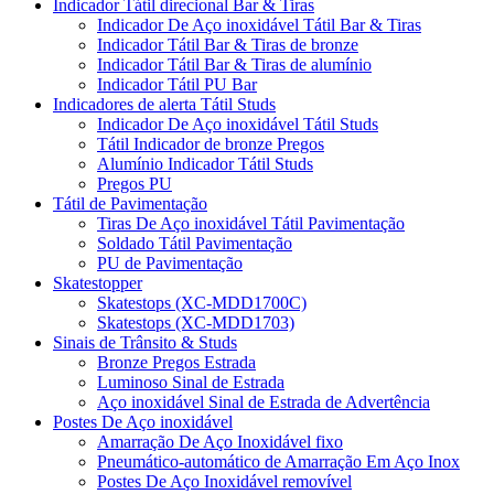
Indicador Tátil direcional Bar & Tiras
Indicador De Aço inoxidável Tátil Bar & Tiras
Indicador Tátil Bar & Tiras de bronze
Indicador Tátil Bar & Tiras de alumínio
Indicador Tátil PU Bar
Indicadores de alerta Tátil Studs
Indicador De Aço inoxidável Tátil Studs
Tátil Indicador de bronze Pregos
Alumínio Indicador Tátil Studs
Pregos PU
Tátil de Pavimentação
Tiras De Aço inoxidável Tátil Pavimentação
Soldado Tátil Pavimentação
PU de Pavimentação
Skatestopper
Skatestops (XC-MDD1700C)
Skatestops (XC-MDD1703)
Sinais de Trânsito & Studs
Bronze Pregos Estrada
Luminoso Sinal de Estrada
Aço inoxidável Sinal de Estrada de Advertência
Postes De Aço inoxidável
Amarração De Aço Inoxidável fixo
Pneumático-automático de Amarração Em Aço Inox
Postes De Aço Inoxidável removível