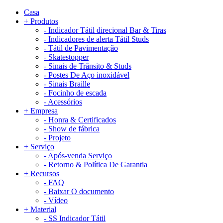
Casa
+
Produtos
-
Indicador Tátil direcional Bar & Tiras
-
Indicadores de alerta Tátil Studs
-
Tátil de Pavimentação
-
Skatestopper
-
Sinais de Trânsito & Studs
-
Postes De Aço inoxidável
-
Sinais Braille
-
Focinho de escada
-
Acessórios
+
Empresa
-
Honra & Certificados
-
Show de fábrica
-
Projeto
+
Serviço
-
Após-venda Serviço
-
Retorno & Política De Garantia
+
Recursos
-
FAQ
-
Baixar O documento
-
Vídeo
+
Material
-
SS Indicador Tátil