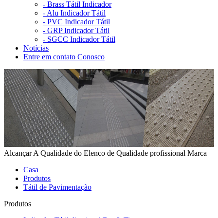
-
Brass Tátil Indicador
-
Alu Indicador Tátil
-
PVC Indicador Tátil
-
GRP Indicador Tátil
-
SGCC Indicador Tátil
Notícias
Entre em contato Conosco
Alcançar A Qualidade do Elenco de Qualidade profissional Marca
Casa
Produtos
Tátil de Pavimentação
Produtos