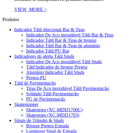
VIEW_MORE >
Produtos
Indicador Tátil direcional Bar & Tiras
Indicador De Aço inoxidável Tátil Bar & Tiras
Indicador Tátil Bar & Tiras de bronze
Indicador Tátil Bar & Tiras de alumínio
Indicador Tátil PU Bar
Indicadores de alerta Tátil Studs
Indicador De Aço inoxidável Tátil Studs
Tátil Indicador de bronze Pregos
Alumínio Indicador Tátil Studs
Pregos PU
Tátil de Pavimentação
Tiras De Aço inoxidável Tátil Pavimentação
Soldado Tátil Pavimentação
PU de Pavimentação
Skatestopper
Skatestops (XC-MDD1700C)
Skatestops (XC-MDD1703)
Sinais de Trânsito & Studs
Bronze Pregos Estrada
Luminoso Sinal de Estrada