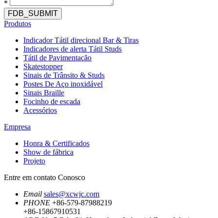
*
FDB_SUBMIT
Produtos
Indicador Tátil direcional Bar & Tiras
Indicadores de alerta Tátil Studs
Tátil de Pavimentação
Skatestopper
Sinais de Trânsito & Studs
Postes De Aço inoxidável
Sinais Braille
Focinho de escada
Acessórios
Empresa
Honra & Certificados
Show de fábrica
Projeto
Entre em contato Conosco
Email
sales@xcwjc.com
PHONE
+86-579-87988219
+86-15867910531