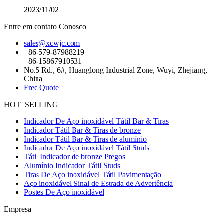
2023/11/02
Entre em contato Conosco
sales@xcwjc.com
+86-579-87988219
+86-15867910531
No.5 Rd., 6#, Huanglong Industrial Zone, Wuyi, Zhejiang,
China
Free Quote
HOT_SELLING
Indicador De Aço inoxidável Tátil Bar & Tiras
Indicador Tátil Bar & Tiras de bronze
Indicador Tátil Bar & Tiras de alumínio
Indicador De Aço inoxidável Tátil Studs
Tátil Indicador de bronze Pregos
Alumínio Indicador Tátil Studs
Tiras De Aço inoxidável Tátil Pavimentação
Aço inoxidável Sinal de Estrada de Advertência
Postes De Aço inoxidável
Empresa