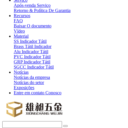
Serviço
Após-venda Serviço
Retorno & Política De Garantia
Recursos
FAQ
Baixar O documento
Vídeo
Material
SS Indicador Tátil
Brass Tátil Indicador
Alu Indicador Tátil
PVC Indicador Tátil
GRP Indicador Tátil
SGCC Indicador Tátil
Notícias
Notícias da empresa
Notícias do setor
Exposições
Entre em contato Conosco