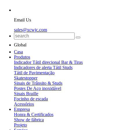
Email Us
sales@xcwjc.com
Global
Casa
Produtos
Indicador Tátil direcional Bar & Tiras
Indicadores de alerta Tátil Studs
Tátil de Pavimentação
Skatestopper
Sinais de Trânsito & Studs
Postes De Aço inoxidável
Sinais Braille
Focinho de escada
Acessórios
Empresa
Honra & Certificados
Show de fábrica
Projeto