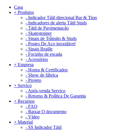
Casa
+
Produtos
-
Indicador Tátil direcional Bar & Tiras
-
Indicadores de alerta Tátil Studs
-
Tátil de Pavimentação
-
Skatestopper
-
Sinais de Trânsito & Studs
-
Postes De Aço inoxidável
-
Sinais Braille
-
Focinho de escada
-
Acessórios
+
Empresa
-
Honra & Certificados
-
Show de fábrica
-
Projeto
+
Serviço
-
Após-venda Serviço
-
Retorno & Política De Garantia
+
Recursos
-
FAQ
-
Baixar O documento
-
Vídeo
+
Material
-
SS Indicador Tátil