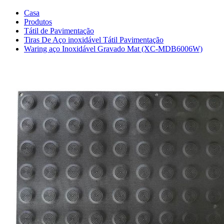
Casa
Produtos
Tátil de Pavimentação
Tiras De Aço inoxidável Tátil Pavimentação
Waring aço Inoxidável Gravado Mat (XC-MDB6006W)