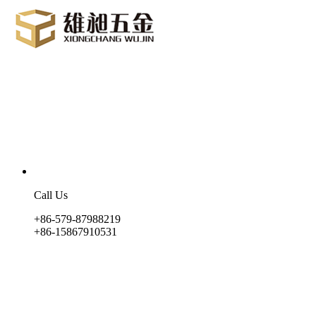
Call Us
+86-579-87988219
+86-15867910531