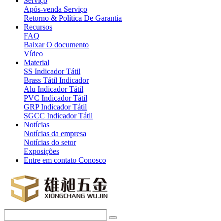
Serviço
Após-venda Serviço
Retorno & Política De Garantia
Recursos
FAQ
Baixar O documento
Vídeo
Material
SS Indicador Tátil
Brass Tátil Indicador
Alu Indicador Tátil
PVC Indicador Tátil
GRP Indicador Tátil
SGCC Indicador Tátil
Notícias
Notícias da empresa
Notícias do setor
Exposições
Entre em contato Conosco