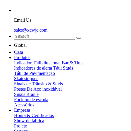
Email Us
sales@xcwjc.com
Global
Casa
Produtos
Indicador Tátil direcional Bar & Tiras
Indicadores de alerta Tátil Studs
Tátil de Pavimentação
Skatestopper
Sinais de Trânsito & Studs
Postes De Aço inoxidável
Sinais Braille
Focinho de escada
Acessórios
Empresa
Honra & Certificados
Show de fábrica
Projeto