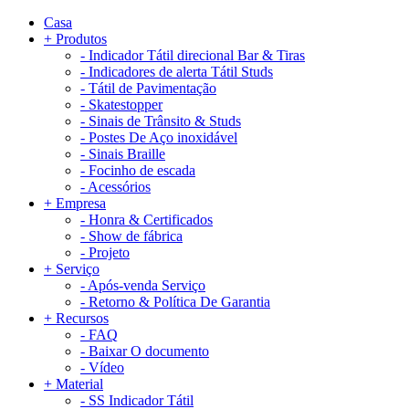
Casa
+
Produtos
-
Indicador Tátil direcional Bar & Tiras
-
Indicadores de alerta Tátil Studs
-
Tátil de Pavimentação
-
Skatestopper
-
Sinais de Trânsito & Studs
-
Postes De Aço inoxidável
-
Sinais Braille
-
Focinho de escada
-
Acessórios
+
Empresa
-
Honra & Certificados
-
Show de fábrica
-
Projeto
+
Serviço
-
Após-venda Serviço
-
Retorno & Política De Garantia
+
Recursos
-
FAQ
-
Baixar O documento
-
Vídeo
+
Material
-
SS Indicador Tátil