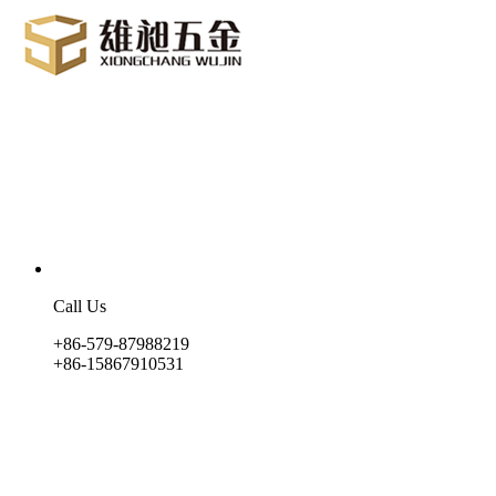
Call Us
+86-579-87988219
+86-15867910531