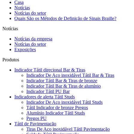
Casa
Notícias
Notícias do setor
Quais São os Métodos de Definição de Sinais Braille?
Notícias
Notícias da empresa
Notícias do setor
Exposições
Produtos
Indicador Tátil direcional Bar & Tiras
Indicador De Aço inoxidável Tátil Bar & Tiras
Indicador Tátil Bar & Tiras de bronze
Indicador Tátil Bar & Tiras de alumínio
Indicador Tátil PU Bar
Indicadores de alerta Tátil Studs
Indicador De Aço inoxidável Tátil Studs
Tátil Indicador de bronze Pregos
Alumínio Indicador Tátil Studs
Pregos PU
Tátil de Pavimentação
Tiras De Aço inoxidável Tátil Pavimentação