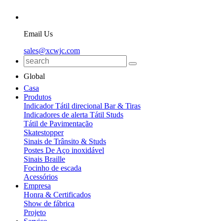
Email Us
sales@xcwjc.com
Global
Casa
Produtos
Indicador Tátil direcional Bar & Tiras
Indicadores de alerta Tátil Studs
Tátil de Pavimentação
Skatestopper
Sinais de Trânsito & Studs
Postes De Aço inoxidável
Sinais Braille
Focinho de escada
Acessórios
Empresa
Honra & Certificados
Show de fábrica
Projeto