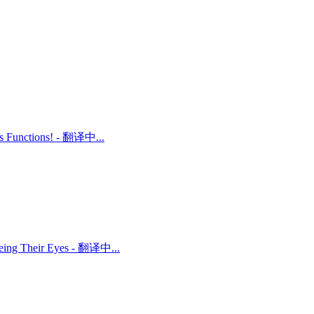
ts Functions! - 翻译中...
 Being Their Eyes - 翻译中...