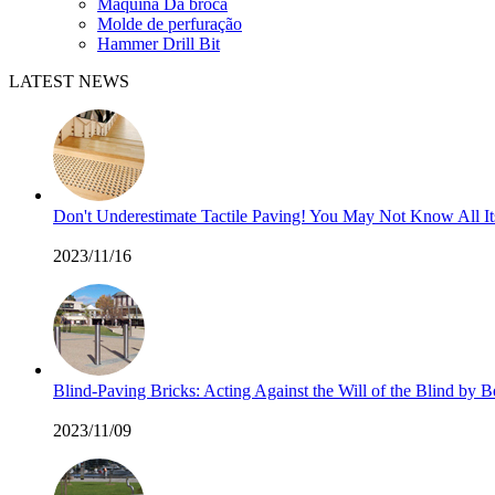
Máquina Da broca
Molde de perfuração
Hammer Drill Bit
LATEST NEWS
Don't Underestimate Tactile Paving! You May Not Know All I
2023/11/16
Blind-Paving Bricks: Acting Against the Will of the Blind by
2023/11/09