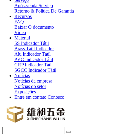
Serviço
Após-venda Serviço
Retorno & Política De Garantia
Recursos
FAQ
Baixar O documento
Vídeo
Material
SS Indicador Tátil
Brass Tátil Indicador
Alu Indicador Tátil
PVC Indicador Tátil
GRP Indicador Tátil
SGCC Indicador Tátil
Notícias
Notícias da empresa
Notícias do setor
Exposições
Entre em contato Conosco