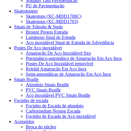
Soldado Tátil Pavimentação
PU de Pavimentação
Skatestopper
Skatestops (XC-MDD1700C)
Skatestops (XC-MDD1703)
Sinais de Trânsito & Studs
Bronze Pregos Estrada
Luminoso Sinal de Estrada
Aço inoxidável Sinal de Estrada de Advertência
Postes De Aço inoxidável
Amarração De Aço Inoxidável fixo
Pneumático-automático de Amarração Em Aço Inox
Postes De Aço Inoxidável removível
Retrátil Amarração Em Aço Inox
Semi-automáticas de Amarração Em Aço Inox
Sinais Braille
Alumínio Sinais Braille
PVC Sinais Braille
Aço inoxidável PVC Sinais Braille
Focinho de escada
Focinho de Escada de alumínio
Carborundum Nosing Escada
Focinho de Escada de Aço inoxidável
Acessórios
Broca do núcleo