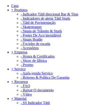
Casa
+
Produtos
-
Indicador Tátil direcional Bar & Tiras
-
Indicadores de alerta Tátil Studs
-
Tátil de Pavimentação
-
Skatestopper
-
Sinais de Trânsito & Studs
-
Postes De Aço inoxidável
-
Sinais Braille
-
Focinho de escada
-
Acessórios
+
Empresa
-
Honra & Certificados
-
Show de fábrica
-
Projeto
+
Serviço
-
Após-venda Serviço
-
Retorno & Política De Garantia
+
Recursos
-
FAQ
-
Baixar O documento
-
Vídeo
+
Material
-
SS Indicador Tátil