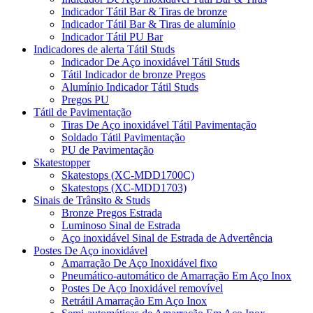
Indicador Tátil Bar & Tiras de bronze
Indicador Tátil Bar & Tiras de alumínio
Indicador Tátil PU Bar
Indicadores de alerta Tátil Studs
Indicador De Aço inoxidável Tátil Studs
Tátil Indicador de bronze Pregos
Alumínio Indicador Tátil Studs
Pregos PU
Tátil de Pavimentação
Tiras De Aço inoxidável Tátil Pavimentação
Soldado Tátil Pavimentação
PU de Pavimentação
Skatestopper
Skatestops (XC-MDD1700C)
Skatestops (XC-MDD1703)
Sinais de Trânsito & Studs
Bronze Pregos Estrada
Luminoso Sinal de Estrada
Aço inoxidável Sinal de Estrada de Advertência
Postes De Aço inoxidável
Amarração De Aço Inoxidável fixo
Pneumático-automático de Amarração Em Aço Inox
Postes De Aço Inoxidável removível
Retrátil Amarração Em Aço Inox