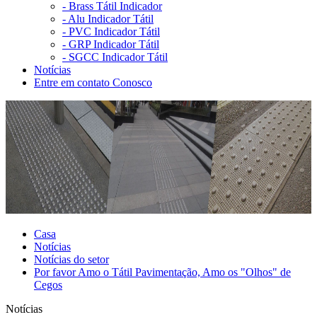
-
Brass Tátil Indicador
-
Alu Indicador Tátil
-
PVC Indicador Tátil
-
GRP Indicador Tátil
-
SGCC Indicador Tátil
Notícias
Entre em contato Conosco
Casa
Notícias
Notícias do setor
Por favor Amo o Tátil Pavimentação, Amo os "Olhos" de
Cegos
Notícias