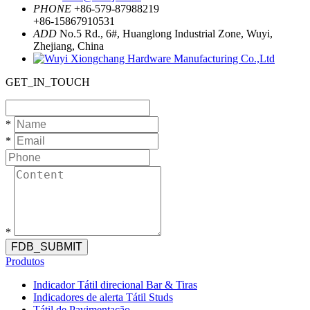
PHONE
+86-579-87988219
+86-15867910531
ADD
No.5 Rd., 6#, Huanglong Industrial Zone, Wuyi,
Zhejiang, China
GET_IN_TOUCH
*
*
*
FDB_SUBMIT
Produtos
Indicador Tátil direcional Bar & Tiras
Indicadores de alerta Tátil Studs
Tátil de Pavimentação