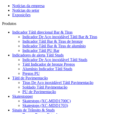
Notícias da empresa
Notícias do setor
Exposições
Produtos
Indicador Tátil direcional Bar & Tiras
Indicador De Aço inoxidável Tátil Bar & Tiras
Indicador Tátil Bar & Tiras de bronze
Indicador Tátil Bar & Tiras de alumínio
Indicador Tátil PU Bar
Indicadores de alerta Tátil Studs
Indicador De Aço inoxidável Tátil Studs
Tátil Indicador de bronze Pregos
Alumínio Indicador Tátil Studs
Pregos PU
Tátil de Pavimentação
Tiras De Aço inoxidável Tátil Pavimentação
Soldado Tátil Pavimentação
PU de Pavimentação
Skatestopper
Skatestops (XC-MDD1700C)
Skatestops (XC-MDD1703)
Sinais de Trânsito & Studs