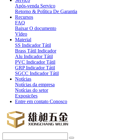
Serviço
Após-venda Serviço
Retorno & Política De Garantia
Recursos
FAQ
Baixar O documento
Vídeo
Material
SS Indicador Tátil
Brass Tátil Indicador
Alu Indicador Tátil
PVC Indicador Tátil
GRP Indicador Tátil
SGCC Indicador Tátil
Notícias
Notícias da empresa
Notícias do setor
Exposições
Entre em contato Conosco