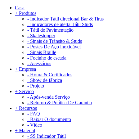
Casa
+
Produtos
-
Indicador Tátil direcional Bar & Tiras
-
Indicadores de alerta Tátil Studs
-
Tátil de Pavimentação
-
Skatestopper
-
Sinais de Trânsito & Studs
-
Postes De Aço inoxidável
-
Sinais Braille
-
Focinho de escada
-
Acessórios
+
Empresa
-
Honra & Certificados
-
Show de fábrica
-
Projeto
+
Serviço
-
Após-venda Serviço
-
Retorno & Política De Garantia
+
Recursos
-
FAQ
-
Baixar O documento
-
Vídeo
+
Material
-
SS Indicador Tátil