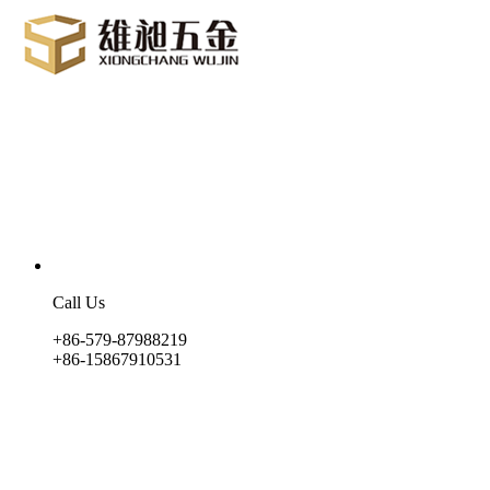
Call Us
+86-579-87988219
+86-15867910531