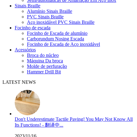
Semi-automáticas de Amarração Em Aço Inox
Sinais Braille
Alumínio Sinais Braille
PVC Sinais Braille
Aço inoxidável PVC Sinais Braille
Focinho de escada
Focinho de Escada de alumínio
Carborundum Nosing Escada
Focinho de Escada de Aço inoxidável
Acessórios
Broca do núcleo
Máquina Da broca
Molde de perfuração
Hammer Drill Bit
LATEST NEWS
Don't Underestimate Tactile Paving! You May Not Know All
Its Functions! - 翻译中...
2023/11/16