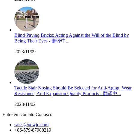
Blind-Paving Bricks: Acting Against the Will of the Blind by
Being Their Eyes - 翻译中...
2023/11/09
Tactile Stair Nosing Should Be Selected for Anti-Aging, Wear
Resistance, And Expansion Quality Products - 翻译中...
2023/11/02
Entre em contato Conosco
sales@xcwjc.com
+86-579-87988219