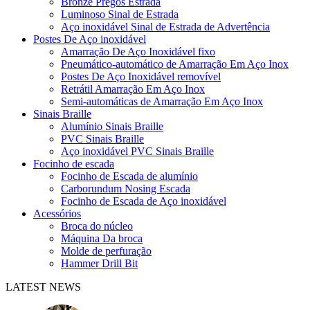
Bronze Pregos Estrada
Luminoso Sinal de Estrada
Aço inoxidável Sinal de Estrada de Advertência
Postes De Aço inoxidável
Amarração De Aço Inoxidável fixo
Pneumático-automático de Amarração Em Aço Inox
Postes De Aço Inoxidável removível
Retrátil Amarração Em Aço Inox
Semi-automáticas de Amarração Em Aço Inox
Sinais Braille
Alumínio Sinais Braille
PVC Sinais Braille
Aço inoxidável PVC Sinais Braille
Focinho de escada
Focinho de Escada de alumínio
Carborundum Nosing Escada
Focinho de Escada de Aço inoxidável
Acessórios
Broca do núcleo
Máquina Da broca
Molde de perfuração
Hammer Drill Bit
LATEST NEWS