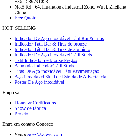
+86-15867910531
No.5 Rd., 6#, Huanglong Industrial Zone, Wuyi, Zhejiang,
China
Free Quote
HOT_SELLING
Indicador De Aço inoxidável Tátil Bar & Tiras
Indicador Tátil Bar & Tiras de bronze
Indicador Tátil Bar & Tiras de alumínio
Indicador De Aço inoxidável Tátil Studs
Tátil Indicador de bronze Pregos
Alumínio Indicador Tátil Studs
Tiras De Aço inoxidável Tátil Pavimentação
Aço inoxidável Sinal de Estrada de Advertência
Postes De Aço inoxidável
Empresa
Honra & Certificados
Show de fábrica
Projeto
Entre em contato Conosco
Email
sales@xcwjc.com