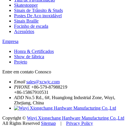
Skatestopper
Sinais de Trânsito & Studs
Postes De Aço inoxidável
Sinais Braille
Focinho de escada
Acessórios
Empresa
Honra & Certificados
Show de fábrica
Projeto
Entre em contato Conosco
Email
sales@xcwjc.com
PHONE
+86-579-87988219
+86-15867910531
ADD
No.5 Rd., 6#, Huanglong Industrial Zone, Wuyi,
Zhejiang, China
Copyright ©
Wuyi Xiongchang Hardware Manufacturing Co.,Ltd
All Rights Reserved
Sitemap
|
Privacy Policy