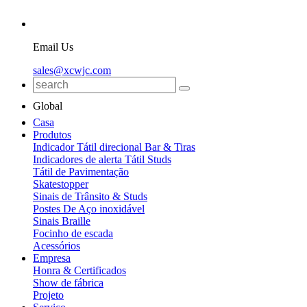
Email Us
sales@xcwjc.com
Global
Casa
Produtos
Indicador Tátil direcional Bar & Tiras
Indicadores de alerta Tátil Studs
Tátil de Pavimentação
Skatestopper
Sinais de Trânsito & Studs
Postes De Aço inoxidável
Sinais Braille
Focinho de escada
Acessórios
Empresa
Honra & Certificados
Show de fábrica
Projeto