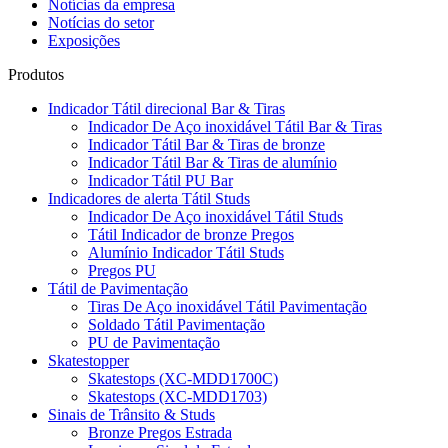
Notícias da empresa
Notícias do setor
Exposições
Produtos
Indicador Tátil direcional Bar & Tiras
Indicador De Aço inoxidável Tátil Bar & Tiras
Indicador Tátil Bar & Tiras de bronze
Indicador Tátil Bar & Tiras de alumínio
Indicador Tátil PU Bar
Indicadores de alerta Tátil Studs
Indicador De Aço inoxidável Tátil Studs
Tátil Indicador de bronze Pregos
Alumínio Indicador Tátil Studs
Pregos PU
Tátil de Pavimentação
Tiras De Aço inoxidável Tátil Pavimentação
Soldado Tátil Pavimentação
PU de Pavimentação
Skatestopper
Skatestops (XC-MDD1700C)
Skatestops (XC-MDD1703)
Sinais de Trânsito & Studs
Bronze Pregos Estrada