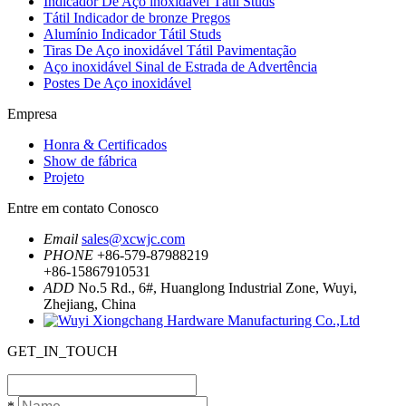
Indicador De Aço inoxidável Tátil Studs
Tátil Indicador de bronze Pregos
Alumínio Indicador Tátil Studs
Tiras De Aço inoxidável Tátil Pavimentação
Aço inoxidável Sinal de Estrada de Advertência
Postes De Aço inoxidável
Empresa
Honra & Certificados
Show de fábrica
Projeto
Entre em contato Conosco
Email
sales@xcwjc.com
PHONE
+86-579-87988219
+86-15867910531
ADD
No.5 Rd., 6#, Huanglong Industrial Zone, Wuyi,
Zhejiang, China
GET_IN_TOUCH