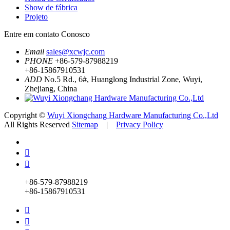
Show de fábrica
Projeto
Entre em contato Conosco
Email
sales@xcwjc.com
PHONE
+86-579-87988219
+86-15867910531
ADD
No.5 Rd., 6#, Huanglong Industrial Zone, Wuyi,
Zhejiang, China
Copyright ©
Wuyi Xiongchang Hardware Manufacturing Co.,Ltd
All Rights Reserved
Sitemap
|
Privacy Policy


+86-579-87988219
+86-15867910531

