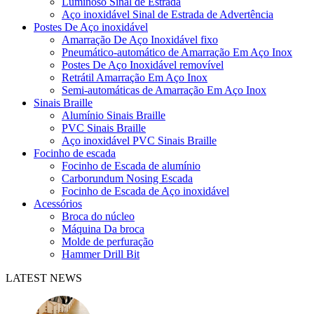
Luminoso Sinal de Estrada
Aço inoxidável Sinal de Estrada de Advertência
Postes De Aço inoxidável
Amarração De Aço Inoxidável fixo
Pneumático-automático de Amarração Em Aço Inox
Postes De Aço Inoxidável removível
Retrátil Amarração Em Aço Inox
Semi-automáticas de Amarração Em Aço Inox
Sinais Braille
Alumínio Sinais Braille
PVC Sinais Braille
Aço inoxidável PVC Sinais Braille
Focinho de escada
Focinho de Escada de alumínio
Carborundum Nosing Escada
Focinho de Escada de Aço inoxidável
Acessórios
Broca do núcleo
Máquina Da broca
Molde de perfuração
Hammer Drill Bit
LATEST NEWS