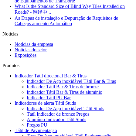
de Equipamentos de Transporte
What Is the Standard Size of Blind Way Tiles Installed on
Roads? - 翻译中...
As Etapas de instalação e Depuração de Requisitos de
Cabeços aumento Automático
Notícias
Notícias da empresa
Notícias do setor
Exposições
Produtos
Indicador Tátil direcional Bar & Tiras
Indicador De Aço inoxidável Tátil Bar & Tiras
Indicador Tátil Bar & Tiras de bronze
Indicador Tátil Bar & Tiras de alumínio
Indicador Tátil PU Bar
Indicadores de alerta Tátil Studs
Indicador De Aço inoxidável Tátil Studs
Tátil Indicador de bronze Pregos
Alumínio Indicador Tátil Studs
Pregos PU
Tátil de Pavimentação
Tiras De Aço inoxidável Tátil Pavimentação