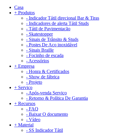
Casa
+
Produtos
-
Indicador Tátil direcional Bar & Tiras
-
Indicadores de alerta Tátil Studs
-
Tátil de Pavimentação
-
Skatestopper
-
Sinais de Trânsito & Studs
-
Postes De Aço inoxidável
-
Sinais Braille
-
Focinho de escada
-
Acessórios
+
Empresa
-
Honra & Certificados
-
Show de fábrica
-
Projeto
+
Serviço
-
Após-venda Serviço
-
Retorno & Política De Garantia
+
Recursos
-
FAQ
-
Baixar O documento
-
Vídeo
+
Material
-
SS Indicador Tátil