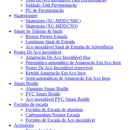
Soldado Tátil Pavimentação
PU de Pavimentação
Skatestopper
Skatestops (XC-MDD1700C)
Skatestops (XC-MDD1703)
Sinais de Trânsito & Studs
Bronze Pregos Estrada
Luminoso Sinal de Estrada
Aço inoxidável Sinal de Estrada de Advertência
Postes De Aço inoxidável
Amarração De Aço Inoxidável fixo
Pneumático-automático de Amarração Em Aço Inox
Postes De Aço Inoxidável removível
Retrátil Amarração Em Aço Inox
Semi-automáticas de Amarração Em Aço Inox
Sinais Braille
Alumínio Sinais Braille
PVC Sinais Braille
Aço inoxidável PVC Sinais Braille
Focinho de escada
Focinho de Escada de alumínio
Carborundum Nosing Escada
Focinho de Escada de Aço inoxidável
Acessórios