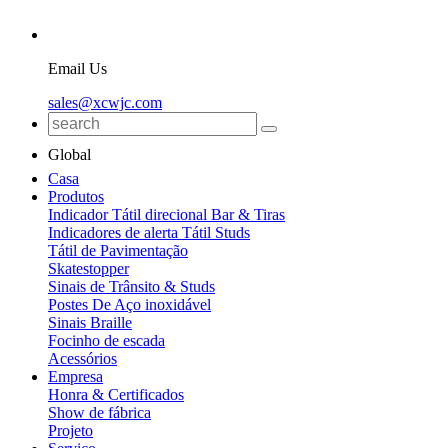
Email Us
sales@xcwjc.com
Global
Casa
Produtos
Indicador Tátil direcional Bar & Tiras
Indicadores de alerta Tátil Studs
Tátil de Pavimentação
Skatestopper
Sinais de Trânsito & Studs
Postes De Aço inoxidável
Sinais Braille
Focinho de escada
Acessórios
Empresa
Honra & Certificados
Show de fábrica
Projeto