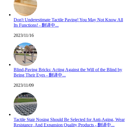
Don't Underestimate Tactile Paving! You May Not Know All
Its Functions! - 翻译中...
2023/11/16
Blind-Paving Bricks: Acting Against the Will of the Blind by
Being Their Eyes - 翻译中...
2023/11/09
Tactile Stair Nosing Should Be Selected for Anti-Aging, Wear
Resistance, And Expansion Quality Products - 翻译中...