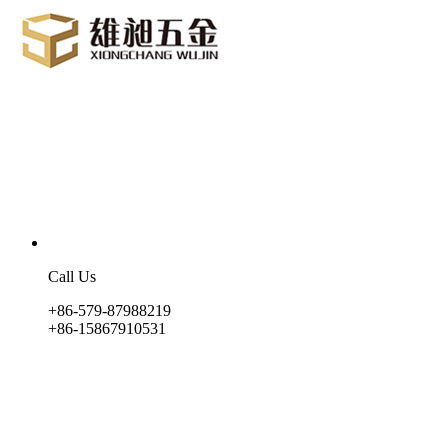
Call Us
+86-579-87988219
+86-15867910531