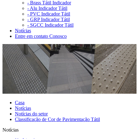
-
Brass Tátil Indicador
-
Alu Indicador Tátil
-
PVC Indicador Tátil
-
GRP Indicador Tátil
-
SGCC Indicador Tátil
Notícias
Entre em contato Conosco
Casa
Notícias
Notícias do setor
Classificação de Cor de Pavimentação Tátil
Notícias