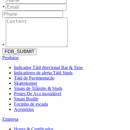
*
*
*
FDB_SUBMIT
Produtos
Indicador Tátil direcional Bar & Tiras
Indicadores de alerta Tátil Studs
Tátil de Pavimentação
Skatestopper
Sinais de Trânsito & Studs
Postes De Aço inoxidável
Sinais Braille
Focinho de escada
Acessórios
Empresa
Honra & Certificados