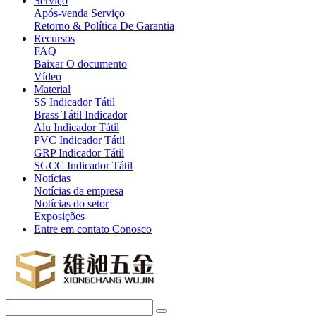
Serviço
Após-venda Serviço
Retorno & Política De Garantia
Recursos
FAQ
Baixar O documento
Vídeo
Material
SS Indicador Tátil
Brass Tátil Indicador
Alu Indicador Tátil
PVC Indicador Tátil
GRP Indicador Tátil
SGCC Indicador Tátil
Notícias
Notícias da empresa
Notícias do setor
Exposições
Entre em contato Conosco