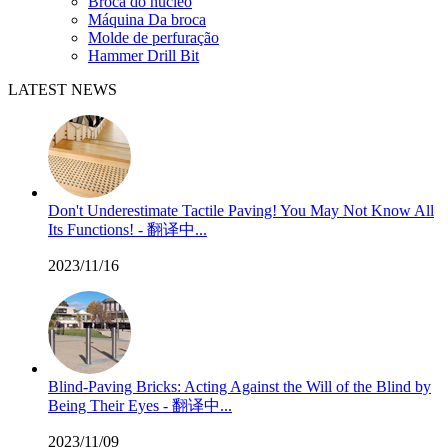
Broca do núcleo
Máquina Da broca
Molde de perfuração
Hammer Drill Bit
LATEST NEWS
Don't Underestimate Tactile Paving! You May Not Know All
Its Functions! - 翻译中...
2023/11/16
Blind-Paving Bricks: Acting Against the Will of the Blind by
Being Their Eyes - 翻译中...
2023/11/09