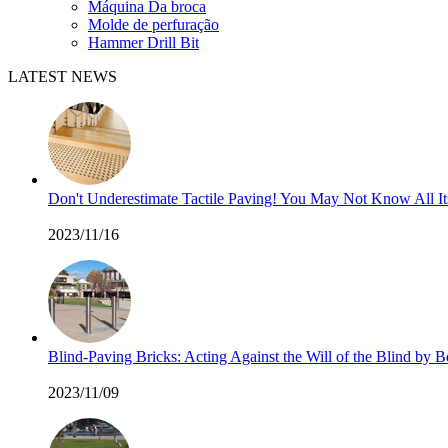
Máquina Da broca
Molde de perfuração
Hammer Drill Bit
LATEST NEWS
Don't Underestimate Tactile Paving! You May Not Know All I
2023/11/16
Blind-Paving Bricks: Acting Against the Will of the Blind by
2023/11/09