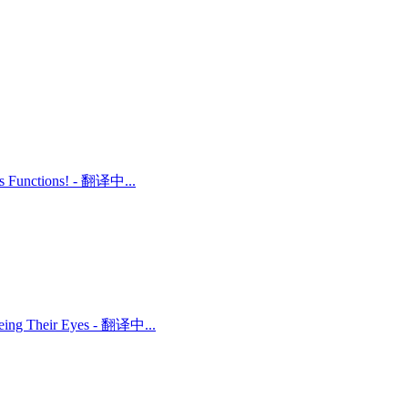
ts Functions! - 翻译中...
 Being Their Eyes - 翻译中...