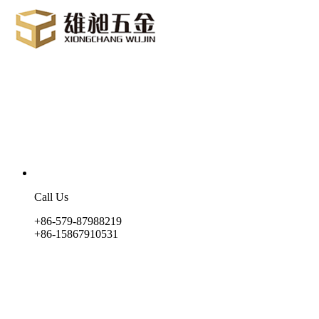
Call Us
+86-579-87988219
+86-15867910531