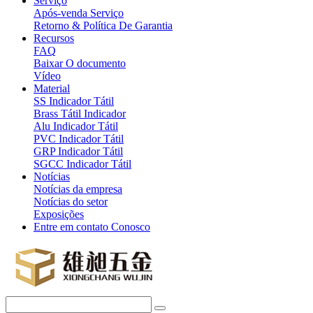
Serviço
Após-venda Serviço
Retorno & Política De Garantia
Recursos
FAQ
Baixar O documento
Vídeo
Material
SS Indicador Tátil
Brass Tátil Indicador
Alu Indicador Tátil
PVC Indicador Tátil
GRP Indicador Tátil
SGCC Indicador Tátil
Notícias
Notícias da empresa
Notícias do setor
Exposições
Entre em contato Conosco