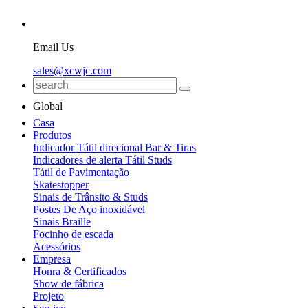
Email Us
sales@xcwjc.com
Global
Casa
Produtos
Indicador Tátil direcional Bar & Tiras
Indicadores de alerta Tátil Studs
Tátil de Pavimentação
Skatestopper
Sinais de Trânsito & Studs
Postes De Aço inoxidável
Sinais Braille
Focinho de escada
Acessórios
Empresa
Honra & Certificados
Show de fábrica
Projeto