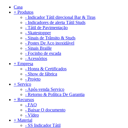
Casa
+
Produtos
-
Indicador Tátil direcional Bar & Tiras
-
Indicadores de alerta Tátil Studs
-
Tátil de Pavimentação
-
Skatestopper
-
Sinais de Trânsito & Studs
-
Postes De Aço inoxidável
-
Sinais Braille
-
Focinho de escada
-
Acessórios
+
Empresa
-
Honra & Certificados
-
Show de fábrica
-
Projeto
+
Serviço
-
Após-venda Serviço
-
Retorno & Política De Garantia
+
Recursos
-
FAQ
-
Baixar O documento
-
Vídeo
+
Material
-
SS Indicador Tátil