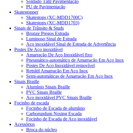
Soldado Tátil Pavimentação
PU de Pavimentação
Skatestopper
Skatestops (XC-MDD1700C)
Skatestops (XC-MDD1703)
Sinais de Trânsito & Studs
Bronze Pregos Estrada
Luminoso Sinal de Estrada
Aço inoxidável Sinal de Estrada de Advertência
Postes De Aço inoxidável
Amarração De Aço Inoxidável fixo
Pneumático-automático de Amarração Em Aço Inox
Postes De Aço Inoxidável removível
Retrátil Amarração Em Aço Inox
Semi-automáticas de Amarração Em Aço Inox
Sinais Braille
Alumínio Sinais Braille
PVC Sinais Braille
Aço inoxidável PVC Sinais Braille
Focinho de escada
Focinho de Escada de alumínio
Carborundum Nosing Escada
Focinho de Escada de Aço inoxidável
Acessórios
Broca do núcleo