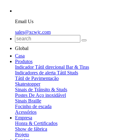
Email Us
sales@xcwjc.com
Global
Casa
Produtos
Indicador Tátil direcional Bar & Tiras
Indicadores de alerta Tátil Studs
Tátil de Pavimentação
Skatestopper
Sinais de Trânsito & Studs
Postes De Aço inoxidável
Sinais Braille
Focinho de escada
Acessórios
Empresa
Honra & Certificados
Show de fábrica
Projeto