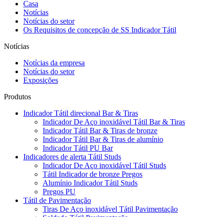
Casa
Notícias
Notícias do setor
Os Requisitos de concepção de SS Indicador Tátil
Notícias
Notícias da empresa
Notícias do setor
Exposições
Produtos
Indicador Tátil direcional Bar & Tiras
Indicador De Aço inoxidável Tátil Bar & Tiras
Indicador Tátil Bar & Tiras de bronze
Indicador Tátil Bar & Tiras de alumínio
Indicador Tátil PU Bar
Indicadores de alerta Tátil Studs
Indicador De Aço inoxidável Tátil Studs
Tátil Indicador de bronze Pregos
Alumínio Indicador Tátil Studs
Pregos PU
Tátil de Pavimentação
Tiras De Aço inoxidável Tátil Pavimentação