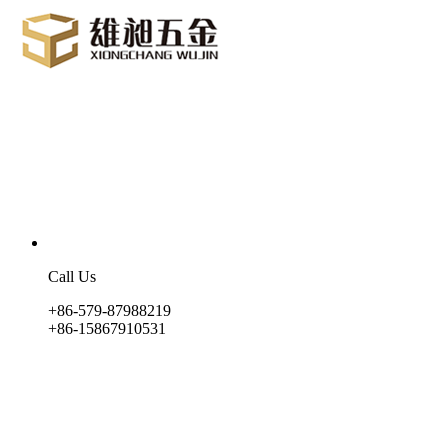
Call Us
+86-579-87988219
+86-15867910531