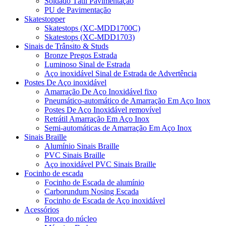
Soldado Tátil Pavimentação
PU de Pavimentação
Skatestopper
Skatestops (XC-MDD1700C)
Skatestops (XC-MDD1703)
Sinais de Trânsito & Studs
Bronze Pregos Estrada
Luminoso Sinal de Estrada
Aço inoxidável Sinal de Estrada de Advertência
Postes De Aço inoxidável
Amarração De Aço Inoxidável fixo
Pneumático-automático de Amarração Em Aço Inox
Postes De Aço Inoxidável removível
Retrátil Amarração Em Aço Inox
Semi-automáticas de Amarração Em Aço Inox
Sinais Braille
Alumínio Sinais Braille
PVC Sinais Braille
Aço inoxidável PVC Sinais Braille
Focinho de escada
Focinho de Escada de alumínio
Carborundum Nosing Escada
Focinho de Escada de Aço inoxidável
Acessórios
Broca do núcleo