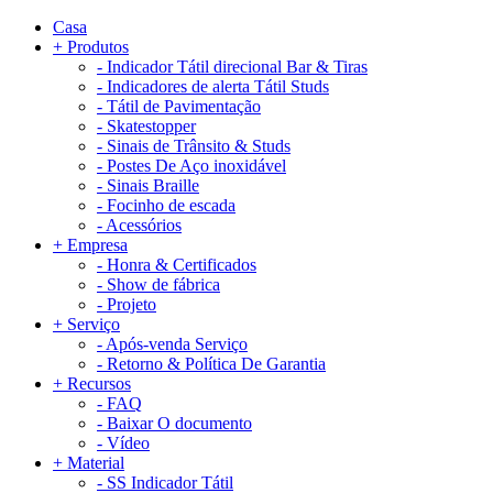
Casa
+
Produtos
-
Indicador Tátil direcional Bar & Tiras
-
Indicadores de alerta Tátil Studs
-
Tátil de Pavimentação
-
Skatestopper
-
Sinais de Trânsito & Studs
-
Postes De Aço inoxidável
-
Sinais Braille
-
Focinho de escada
-
Acessórios
+
Empresa
-
Honra & Certificados
-
Show de fábrica
-
Projeto
+
Serviço
-
Após-venda Serviço
-
Retorno & Política De Garantia
+
Recursos
-
FAQ
-
Baixar O documento
-
Vídeo
+
Material
-
SS Indicador Tátil