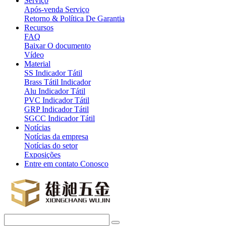
Serviço
Após-venda Serviço
Retorno & Política De Garantia
Recursos
FAQ
Baixar O documento
Vídeo
Material
SS Indicador Tátil
Brass Tátil Indicador
Alu Indicador Tátil
PVC Indicador Tátil
GRP Indicador Tátil
SGCC Indicador Tátil
Notícias
Notícias da empresa
Notícias do setor
Exposições
Entre em contato Conosco