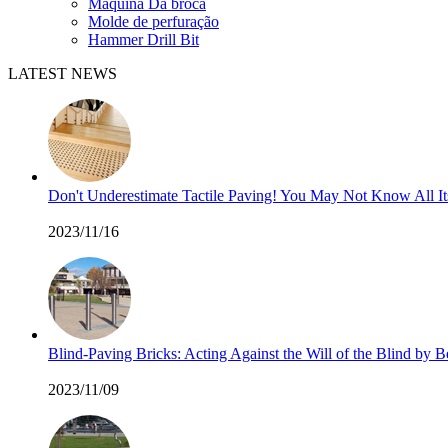
Máquina Da broca
Molde de perfuração
Hammer Drill Bit
LATEST NEWS
Don't Underestimate Tactile Paving! You May Not Know All I
2023/11/16
Blind-Paving Bricks: Acting Against the Will of the Blind by
2023/11/09