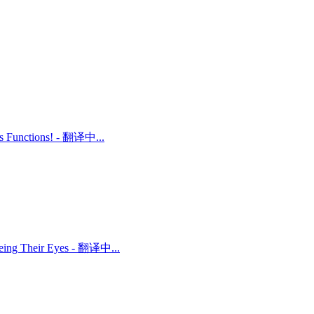
ts Functions! - 翻译中...
 Being Their Eyes - 翻译中...