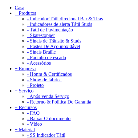
Casa
+
Produtos
-
Indicador Tátil direcional Bar & Tiras
-
Indicadores de alerta Tátil Studs
-
Tátil de Pavimentação
-
Skatestopper
-
Sinais de Trânsito & Studs
-
Postes De Aço inoxidável
-
Sinais Braille
-
Focinho de escada
-
Acessórios
+
Empresa
-
Honra & Certificados
-
Show de fábrica
-
Projeto
+
Serviço
-
Após-venda Serviço
-
Retorno & Política De Garantia
+
Recursos
-
FAQ
-
Baixar O documento
-
Vídeo
+
Material
-
SS Indicador Tátil