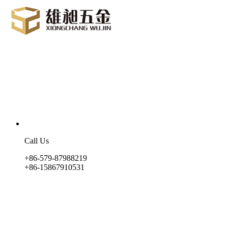
Call Us
+86-579-87988219
+86-15867910531