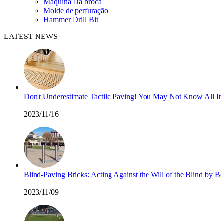
Máquina Da broca
Molde de perfuração
Hammer Drill Bit
LATEST NEWS
Don't Underestimate Tactile Paving! You May Not Know All I
2023/11/16
Blind-Paving Bricks: Acting Against the Will of the Blind by
2023/11/09