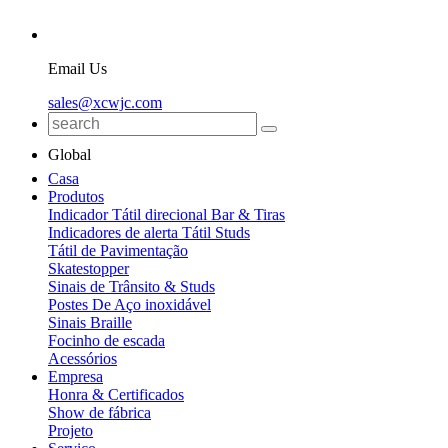
Email Us
sales@xcwjc.com
Global
Casa
Produtos
Indicador Tátil direcional Bar & Tiras
Indicadores de alerta Tátil Studs
Tátil de Pavimentação
Skatestopper
Sinais de Trânsito & Studs
Postes De Aço inoxidável
Sinais Braille
Focinho de escada
Acessórios
Empresa
Honra & Certificados
Show de fábrica
Projeto