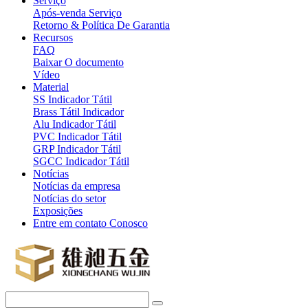
Serviço
Após-venda Serviço
Retorno & Política De Garantia
Recursos
FAQ
Baixar O documento
Vídeo
Material
SS Indicador Tátil
Brass Tátil Indicador
Alu Indicador Tátil
PVC Indicador Tátil
GRP Indicador Tátil
SGCC Indicador Tátil
Notícias
Notícias da empresa
Notícias do setor
Exposições
Entre em contato Conosco