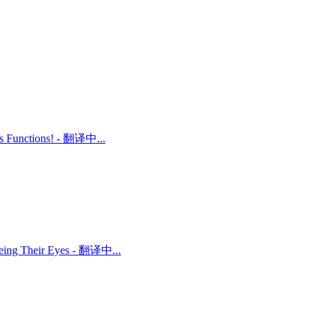
ts Functions! - 翻译中...
 Being Their Eyes - 翻译中...