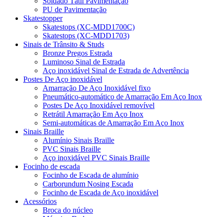
Soldado Tátil Pavimentação
PU de Pavimentação
Skatestopper
Skatestops (XC-MDD1700C)
Skatestops (XC-MDD1703)
Sinais de Trânsito & Studs
Bronze Pregos Estrada
Luminoso Sinal de Estrada
Aço inoxidável Sinal de Estrada de Advertência
Postes De Aço inoxidável
Amarração De Aço Inoxidável fixo
Pneumático-automático de Amarração Em Aço Inox
Postes De Aço Inoxidável removível
Retrátil Amarração Em Aço Inox
Semi-automáticas de Amarração Em Aço Inox
Sinais Braille
Alumínio Sinais Braille
PVC Sinais Braille
Aço inoxidável PVC Sinais Braille
Focinho de escada
Focinho de Escada de alumínio
Carborundum Nosing Escada
Focinho de Escada de Aço inoxidável
Acessórios
Broca do núcleo