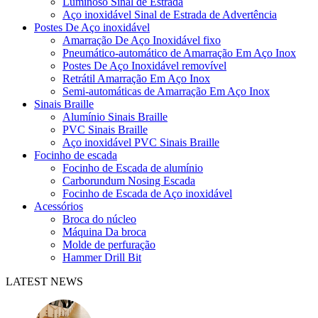
Luminoso Sinal de Estrada
Aço inoxidável Sinal de Estrada de Advertência
Postes De Aço inoxidável
Amarração De Aço Inoxidável fixo
Pneumático-automático de Amarração Em Aço Inox
Postes De Aço Inoxidável removível
Retrátil Amarração Em Aço Inox
Semi-automáticas de Amarração Em Aço Inox
Sinais Braille
Alumínio Sinais Braille
PVC Sinais Braille
Aço inoxidável PVC Sinais Braille
Focinho de escada
Focinho de Escada de alumínio
Carborundum Nosing Escada
Focinho de Escada de Aço inoxidável
Acessórios
Broca do núcleo
Máquina Da broca
Molde de perfuração
Hammer Drill Bit
LATEST NEWS