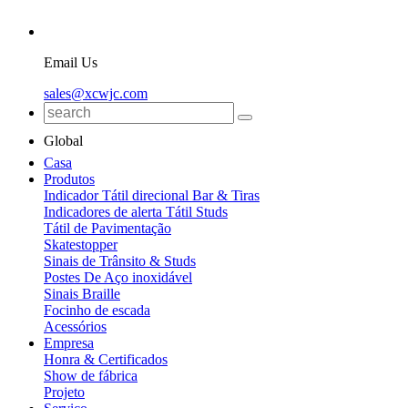
Email Us
sales@xcwjc.com
Global
Casa
Produtos
Indicador Tátil direcional Bar & Tiras
Indicadores de alerta Tátil Studs
Tátil de Pavimentação
Skatestopper
Sinais de Trânsito & Studs
Postes De Aço inoxidável
Sinais Braille
Focinho de escada
Acessórios
Empresa
Honra & Certificados
Show de fábrica
Projeto