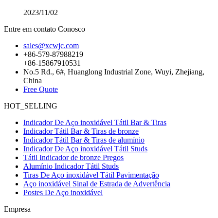
2023/11/02
Entre em contato Conosco
sales@xcwjc.com
+86-579-87988219
+86-15867910531
No.5 Rd., 6#, Huanglong Industrial Zone, Wuyi, Zhejiang,
China
Free Quote
HOT_SELLING
Indicador De Aço inoxidável Tátil Bar & Tiras
Indicador Tátil Bar & Tiras de bronze
Indicador Tátil Bar & Tiras de alumínio
Indicador De Aço inoxidável Tátil Studs
Tátil Indicador de bronze Pregos
Alumínio Indicador Tátil Studs
Tiras De Aço inoxidável Tátil Pavimentação
Aço inoxidável Sinal de Estrada de Advertência
Postes De Aço inoxidável
Empresa