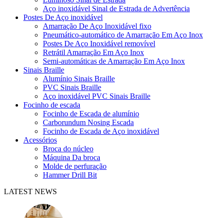
Aço inoxidável Sinal de Estrada de Advertência
Postes De Aço inoxidável
Amarração De Aço Inoxidável fixo
Pneumático-automático de Amarração Em Aço Inox
Postes De Aço Inoxidável removível
Retrátil Amarração Em Aço Inox
Semi-automáticas de Amarração Em Aço Inox
Sinais Braille
Alumínio Sinais Braille
PVC Sinais Braille
Aço inoxidável PVC Sinais Braille
Focinho de escada
Focinho de Escada de alumínio
Carborundum Nosing Escada
Focinho de Escada de Aço inoxidável
Acessórios
Broca do núcleo
Máquina Da broca
Molde de perfuração
Hammer Drill Bit
LATEST NEWS