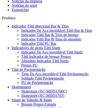
Notícias da empresa
Notícias do setor
Exposições
Produtos
Indicador Tátil direcional Bar & Tiras
Indicador De Aço inoxidável Tátil Bar & Tiras
Indicador Tátil Bar & Tiras de bronze
Indicador Tátil Bar & Tiras de alumínio
Indicador Tátil PU Bar
Indicadores de alerta Tátil Studs
Indicador De Aço inoxidável Tátil Studs
Tátil Indicador de bronze Pregos
Alumínio Indicador Tátil Studs
Pregos PU
Tátil de Pavimentação
Tiras De Aço inoxidável Tátil Pavimentação
Soldado Tátil Pavimentação
PU de Pavimentação
Skatestopper
Skatestops (XC-MDD1700C)
Skatestops (XC-MDD1703)
Sinais de Trânsito & Studs
Bronze Pregos Estrada