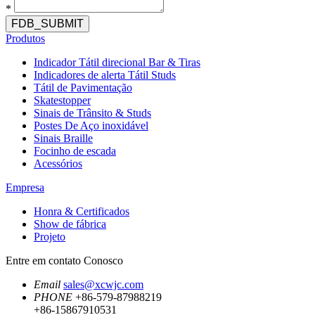
*
FDB_SUBMIT
Produtos
Indicador Tátil direcional Bar & Tiras
Indicadores de alerta Tátil Studs
Tátil de Pavimentação
Skatestopper
Sinais de Trânsito & Studs
Postes De Aço inoxidável
Sinais Braille
Focinho de escada
Acessórios
Empresa
Honra & Certificados
Show de fábrica
Projeto
Entre em contato Conosco
Email
sales@xcwjc.com
PHONE
+86-579-87988219
+86-15867910531