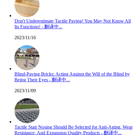
Don't Underestimate Tactile Paving! You May Not Know All
Its Functions! - 翻译中...
2023/11/16
Blind-Paving Bricks: Acting Against the Will of the Blind by
Being Their Eyes - 翻译中...
2023/11/09
Tactile Stair Nosing Should Be Selected for Anti-Aging, Wear
Resistance, And Expansion Quality Products - 翻译中...