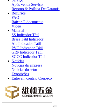
Serviço
Após-venda Serviço
Retorno & Política De Garantia
Recursos
FAQ
Baixar O documento
Vídeo
Material
SS Indicador Tátil
Brass Tátil Indicador
Alu Indicador Tátil
PVC Indicador Tátil
GRP Indicador Tátil
SGCC Indicador Tátil
Notícias
Notícias da empresa
Notícias do setor
Exposições
Entre em contato Conosco