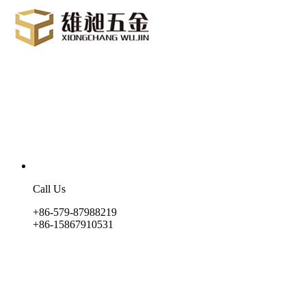
Call Us
+86-579-87988219
+86-15867910531