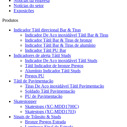
Notícias da empresa
Notícias do setor
Exposições
Produtos
Indicador Tátil direcional Bar & Tiras
Indicador De Aço inoxidável Tátil Bar & Tiras
Indicador Tátil Bar & Tiras de bronze
Indicador Tátil Bar & Tiras de alumínio
Indicador Tátil PU Bar
Indicadores de alerta Tátil Studs
Indicador De Aço inoxidável Tátil Studs
Tátil Indicador de bronze Pregos
Alumínio Indicador Tátil Studs
Pregos PU
Tátil de Pavimentação
Tiras De Aço inoxidável Tátil Pavimentação
Soldado Tátil Pavimentação
PU de Pavimentação
Skatestopper
Skatestops (XC-MDD1700C)
Skatestops (XC-MDD1703)
Sinais de Trânsito & Studs
Bronze Pregos Estrada
Luminoso Sinal de Estrada