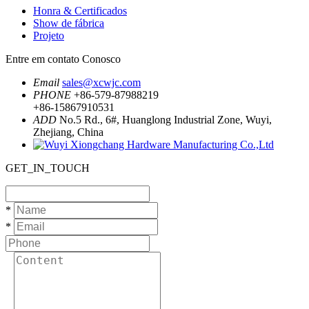
Honra & Certificados
Show de fábrica
Projeto
Entre em contato Conosco
Email
sales@xcwjc.com
PHONE
+86-579-87988219
+86-15867910531
ADD
No.5 Rd., 6#, Huanglong Industrial Zone, Wuyi,
Zhejiang, China
GET_IN_TOUCH
*
*