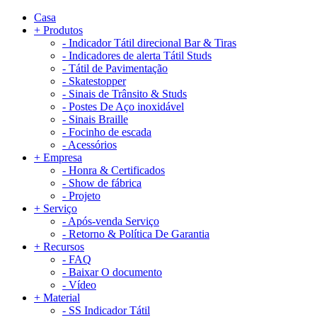
Casa
+
Produtos
-
Indicador Tátil direcional Bar & Tiras
-
Indicadores de alerta Tátil Studs
-
Tátil de Pavimentação
-
Skatestopper
-
Sinais de Trânsito & Studs
-
Postes De Aço inoxidável
-
Sinais Braille
-
Focinho de escada
-
Acessórios
+
Empresa
-
Honra & Certificados
-
Show de fábrica
-
Projeto
+
Serviço
-
Após-venda Serviço
-
Retorno & Política De Garantia
+
Recursos
-
FAQ
-
Baixar O documento
-
Vídeo
+
Material
-
SS Indicador Tátil