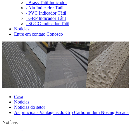
-
Brass Tátil Indicador
-
Alu Indicador Tátil
-
PVC Indicador Tátil
-
GRP Indicador Tátil
-
SGCC Indicador Tátil
Notícias
Entre em contato Conosco
Casa
Notícias
Notícias do setor
As principais Vantagens do Grp Carborundum Nosing Escada
Notícias