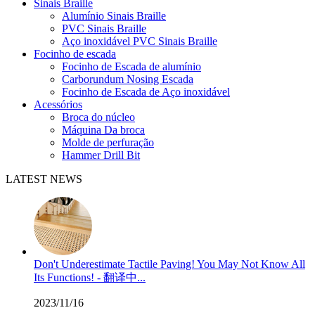
Sinais Braille
Alumínio Sinais Braille
PVC Sinais Braille
Aço inoxidável PVC Sinais Braille
Focinho de escada
Focinho de Escada de alumínio
Carborundum Nosing Escada
Focinho de Escada de Aço inoxidável
Acessórios
Broca do núcleo
Máquina Da broca
Molde de perfuração
Hammer Drill Bit
LATEST NEWS
Don't Underestimate Tactile Paving! You May Not Know All
Its Functions! - 翻译中...
2023/11/16