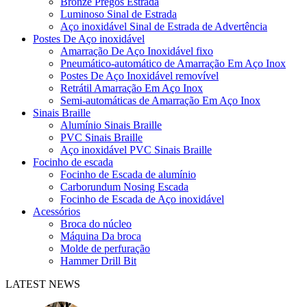
Bronze Pregos Estrada
Luminoso Sinal de Estrada
Aço inoxidável Sinal de Estrada de Advertência
Postes De Aço inoxidável
Amarração De Aço Inoxidável fixo
Pneumático-automático de Amarração Em Aço Inox
Postes De Aço Inoxidável removível
Retrátil Amarração Em Aço Inox
Semi-automáticas de Amarração Em Aço Inox
Sinais Braille
Alumínio Sinais Braille
PVC Sinais Braille
Aço inoxidável PVC Sinais Braille
Focinho de escada
Focinho de Escada de alumínio
Carborundum Nosing Escada
Focinho de Escada de Aço inoxidável
Acessórios
Broca do núcleo
Máquina Da broca
Molde de perfuração
Hammer Drill Bit
LATEST NEWS