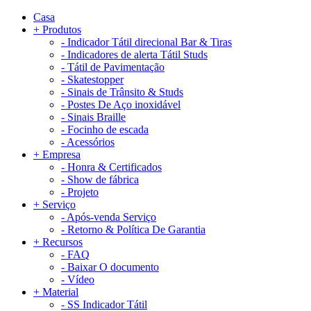
Casa
+
Produtos
-
Indicador Tátil direcional Bar & Tiras
-
Indicadores de alerta Tátil Studs
-
Tátil de Pavimentação
-
Skatestopper
-
Sinais de Trânsito & Studs
-
Postes De Aço inoxidável
-
Sinais Braille
-
Focinho de escada
-
Acessórios
+
Empresa
-
Honra & Certificados
-
Show de fábrica
-
Projeto
+
Serviço
-
Após-venda Serviço
-
Retorno & Política De Garantia
+
Recursos
-
FAQ
-
Baixar O documento
-
Vídeo
+
Material
-
SS Indicador Tátil