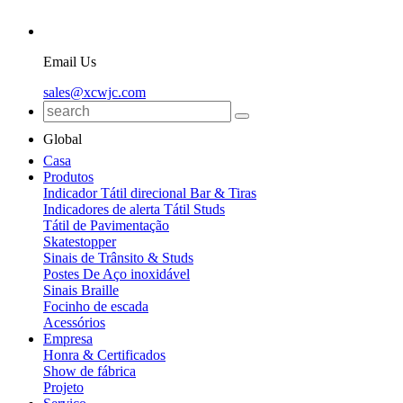
Email Us
sales@xcwjc.com
Global
Casa
Produtos
Indicador Tátil direcional Bar & Tiras
Indicadores de alerta Tátil Studs
Tátil de Pavimentação
Skatestopper
Sinais de Trânsito & Studs
Postes De Aço inoxidável
Sinais Braille
Focinho de escada
Acessórios
Empresa
Honra & Certificados
Show de fábrica
Projeto