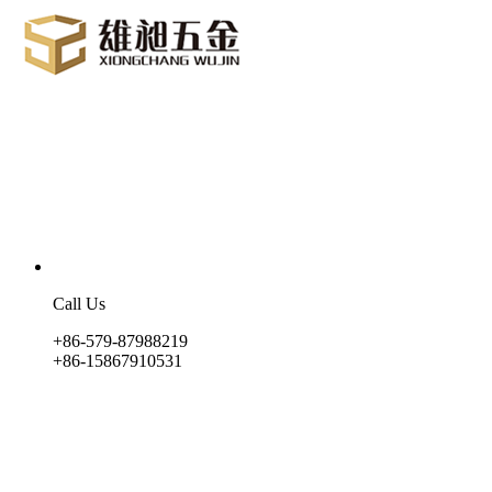
Call Us
+86-579-87988219
+86-15867910531