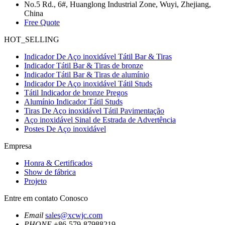
No.5 Rd., 6#, Huanglong Industrial Zone, Wuyi, Zhejiang,
China
Free Quote
HOT_SELLING
Indicador De Aço inoxidável Tátil Bar & Tiras
Indicador Tátil Bar & Tiras de bronze
Indicador Tátil Bar & Tiras de alumínio
Indicador De Aço inoxidável Tátil Studs
Tátil Indicador de bronze Pregos
Alumínio Indicador Tátil Studs
Tiras De Aço inoxidável Tátil Pavimentação
Aço inoxidável Sinal de Estrada de Advertência
Postes De Aço inoxidável
Empresa
Honra & Certificados
Show de fábrica
Projeto
Entre em contato Conosco
Email
sales@xcwjc.com
PHONE
+86-579-87988219