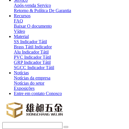
Serviço
Após-venda Serviço
Retorno & Política De Garantia
Recursos
FAQ
Baixar O documento
Vídeo
Material
SS Indicador Tátil
Brass Tátil Indicador
Alu Indicador Tátil
PVC Indicador Tátil
GRP Indicador Tátil
SGCC Indicador Tátil
Notícias
Notícias da empresa
Notícias do setor
Exposições
Entre em contato Conosco