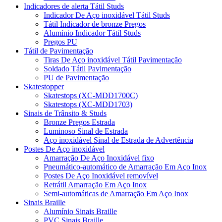
Indicadores de alerta Tátil Studs
Indicador De Aço inoxidável Tátil Studs
Tátil Indicador de bronze Pregos
Alumínio Indicador Tátil Studs
Pregos PU
Tátil de Pavimentação
Tiras De Aço inoxidável Tátil Pavimentação
Soldado Tátil Pavimentação
PU de Pavimentação
Skatestopper
Skatestops (XC-MDD1700C)
Skatestops (XC-MDD1703)
Sinais de Trânsito & Studs
Bronze Pregos Estrada
Luminoso Sinal de Estrada
Aço inoxidável Sinal de Estrada de Advertência
Postes De Aço inoxidável
Amarração De Aço Inoxidável fixo
Pneumático-automático de Amarração Em Aço Inox
Postes De Aço Inoxidável removível
Retrátil Amarração Em Aço Inox
Semi-automáticas de Amarração Em Aço Inox
Sinais Braille
Alumínio Sinais Braille
PVC Sinais Braille