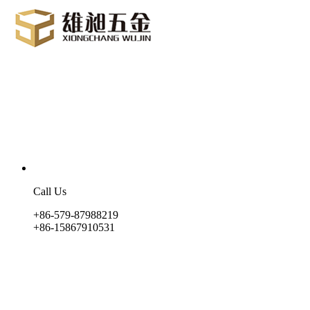
Call Us
+86-579-87988219
+86-15867910531