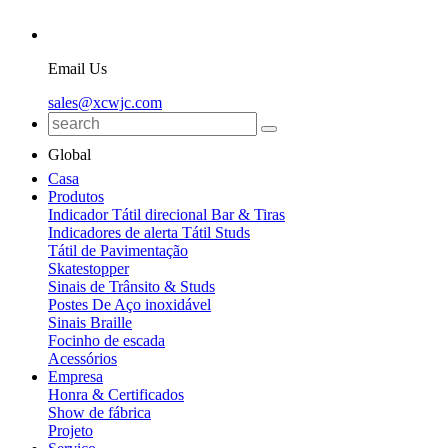
Email Us
sales@xcwjc.com
Global
Casa
Produtos
Indicador Tátil direcional Bar & Tiras
Indicadores de alerta Tátil Studs
Tátil de Pavimentação
Skatestopper
Sinais de Trânsito & Studs
Postes De Aço inoxidável
Sinais Braille
Focinho de escada
Acessórios
Empresa
Honra & Certificados
Show de fábrica
Projeto