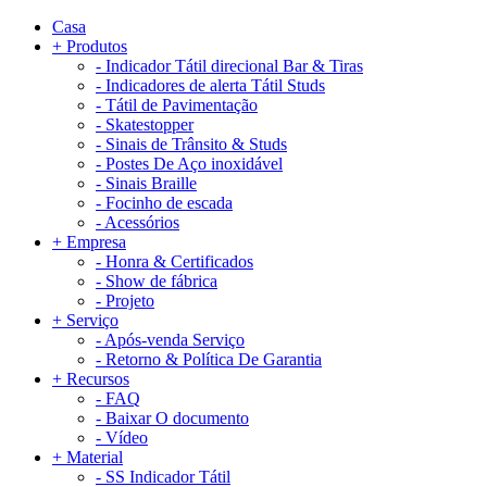
Casa
+
Produtos
-
Indicador Tátil direcional Bar & Tiras
-
Indicadores de alerta Tátil Studs
-
Tátil de Pavimentação
-
Skatestopper
-
Sinais de Trânsito & Studs
-
Postes De Aço inoxidável
-
Sinais Braille
-
Focinho de escada
-
Acessórios
+
Empresa
-
Honra & Certificados
-
Show de fábrica
-
Projeto
+
Serviço
-
Após-venda Serviço
-
Retorno & Política De Garantia
+
Recursos
-
FAQ
-
Baixar O documento
-
Vídeo
+
Material
-
SS Indicador Tátil