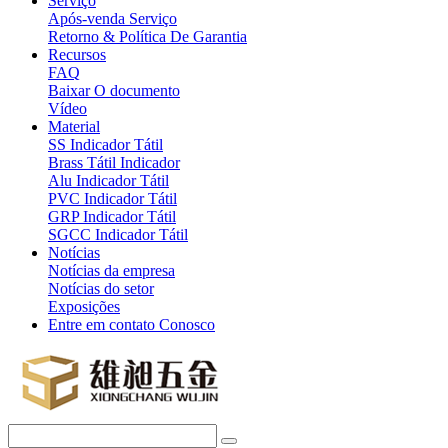
Serviço
Após-venda Serviço
Retorno & Política De Garantia
Recursos
FAQ
Baixar O documento
Vídeo
Material
SS Indicador Tátil
Brass Tátil Indicador
Alu Indicador Tátil
PVC Indicador Tátil
GRP Indicador Tátil
SGCC Indicador Tátil
Notícias
Notícias da empresa
Notícias do setor
Exposições
Entre em contato Conosco