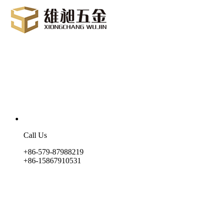
Call Us
+86-579-87988219
+86-15867910531