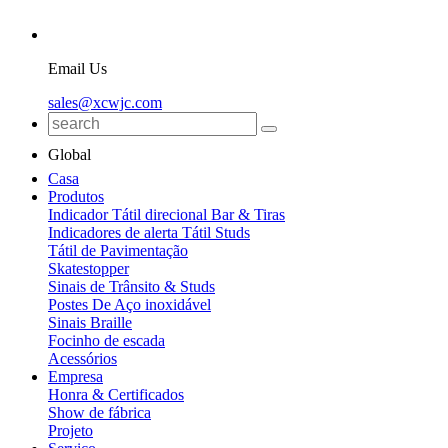
Email Us
sales@xcwjc.com
Global
Casa
Produtos
Indicador Tátil direcional Bar & Tiras
Indicadores de alerta Tátil Studs
Tátil de Pavimentação
Skatestopper
Sinais de Trânsito & Studs
Postes De Aço inoxidável
Sinais Braille
Focinho de escada
Acessórios
Empresa
Honra & Certificados
Show de fábrica
Projeto