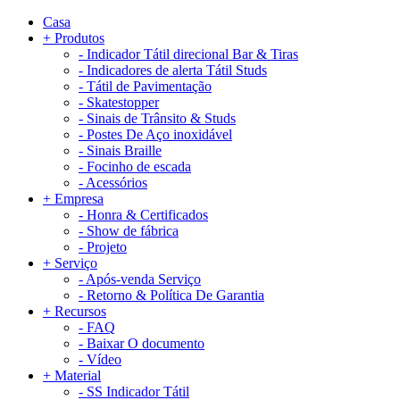
Casa
+
Produtos
-
Indicador Tátil direcional Bar & Tiras
-
Indicadores de alerta Tátil Studs
-
Tátil de Pavimentação
-
Skatestopper
-
Sinais de Trânsito & Studs
-
Postes De Aço inoxidável
-
Sinais Braille
-
Focinho de escada
-
Acessórios
+
Empresa
-
Honra & Certificados
-
Show de fábrica
-
Projeto
+
Serviço
-
Após-venda Serviço
-
Retorno & Política De Garantia
+
Recursos
-
FAQ
-
Baixar O documento
-
Vídeo
+
Material
-
SS Indicador Tátil