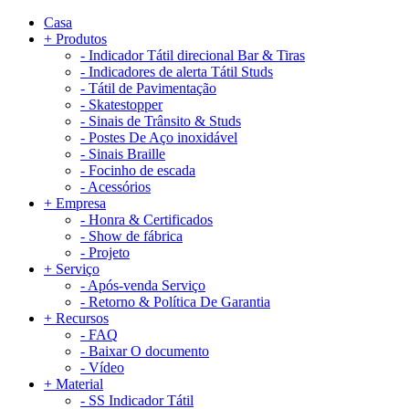
Casa
+
Produtos
-
Indicador Tátil direcional Bar & Tiras
-
Indicadores de alerta Tátil Studs
-
Tátil de Pavimentação
-
Skatestopper
-
Sinais de Trânsito & Studs
-
Postes De Aço inoxidável
-
Sinais Braille
-
Focinho de escada
-
Acessórios
+
Empresa
-
Honra & Certificados
-
Show de fábrica
-
Projeto
+
Serviço
-
Após-venda Serviço
-
Retorno & Política De Garantia
+
Recursos
-
FAQ
-
Baixar O documento
-
Vídeo
+
Material
-
SS Indicador Tátil