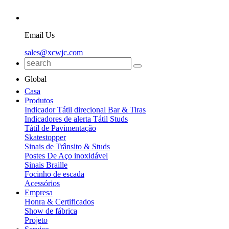
Email Us
sales@xcwjc.com
Global
Casa
Produtos
Indicador Tátil direcional Bar & Tiras
Indicadores de alerta Tátil Studs
Tátil de Pavimentação
Skatestopper
Sinais de Trânsito & Studs
Postes De Aço inoxidável
Sinais Braille
Focinho de escada
Acessórios
Empresa
Honra & Certificados
Show de fábrica
Projeto