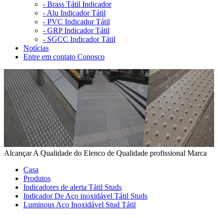
-
Brass Tátil Indicador
-
Alu Indicador Tátil
-
PVC Indicador Tátil
-
GRP Indicador Tátil
-
SGCC Indicador Tátil
Notícias
Entre em contato Conosco
Alcançar A Qualidade do Elenco de Qualidade profissional Marca
Casa
Produtos
Indicadores de alerta Tátil Studs
Indicador De Aço inoxidável Tátil Studs
Luminous Aço Inoxidável Stud Tátil