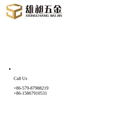
Call Us
+86-579-87988219
+86-15867910531