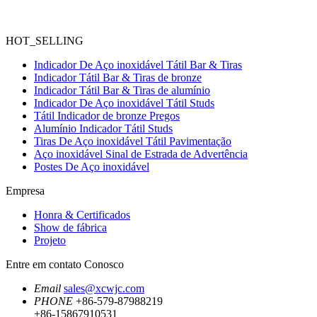
HOT_SELLING
Indicador De Aço inoxidável Tátil Bar & Tiras
Indicador Tátil Bar & Tiras de bronze
Indicador Tátil Bar & Tiras de alumínio
Indicador De Aço inoxidável Tátil Studs
Tátil Indicador de bronze Pregos
Alumínio Indicador Tátil Studs
Tiras De Aço inoxidável Tátil Pavimentação
Aço inoxidável Sinal de Estrada de Advertência
Postes De Aço inoxidável
Empresa
Honra & Certificados
Show de fábrica
Projeto
Entre em contato Conosco
Email
sales@xcwjc.com
PHONE
+86-579-87988219
+86-15867910531