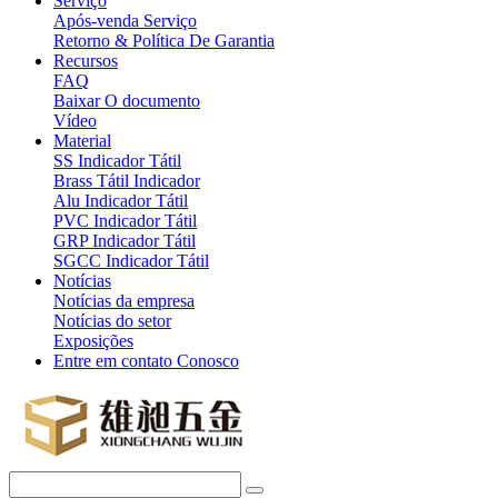
Serviço
Após-venda Serviço
Retorno & Política De Garantia
Recursos
FAQ
Baixar O documento
Vídeo
Material
SS Indicador Tátil
Brass Tátil Indicador
Alu Indicador Tátil
PVC Indicador Tátil
GRP Indicador Tátil
SGCC Indicador Tátil
Notícias
Notícias da empresa
Notícias do setor
Exposições
Entre em contato Conosco