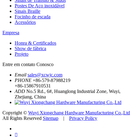
Sinais de Trânsito & Studs
Postes De Aço inoxidável
Sinais Braille
Focinho de escada
Acessórios
Empresa
Honra & Certificados
Show de fábrica
Projeto
Entre em contato Conosco
Email
sales@xcwjc.com
PHONE
+86-579-87988219
+86-15867910531
ADD
No.5 Rd., 6#, Huanglong Industrial Zone, Wuyi,
Zhejiang, China
Copyright ©
Wuyi Xiongchang Hardware Manufacturing Co.,Ltd
All Rights Reserved
Sitemap
|
Privacy Policy
