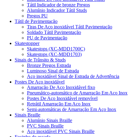
Tátil Indicador de bronze Pregos
Alumínio Indicador Tátil Studs
Pregos PU
Tátil de Pavimentação
Tiras De Aço inoxidável Tátil Pavimentação
Soldado Tátil Pavimentação
PU de Pavimentação
Skatestopper
Skatestops (XC-MDD1700C)
Skatestops (XC-MDD1703)
Sinais de Trânsito & Studs
Bronze Pregos Estrada
Luminoso Sinal de Estrada
Aço inoxidável Sinal de Estrada de Advertência
Postes De Aço inoxidável
Amarração De Aço Inoxidável fixo
Pneumático-automático de Amarração Em Aço Inox
Postes De Aço Inoxidável removível
Retrátil Amarração Em Aço Inox
Semi-automáticas de Amarração Em Aço Inox
Sinais Braille
Alumínio Sinais Braille
PVC Sinais Braille
Aço inoxidável PVC Sinais Braille
Focinho de escada