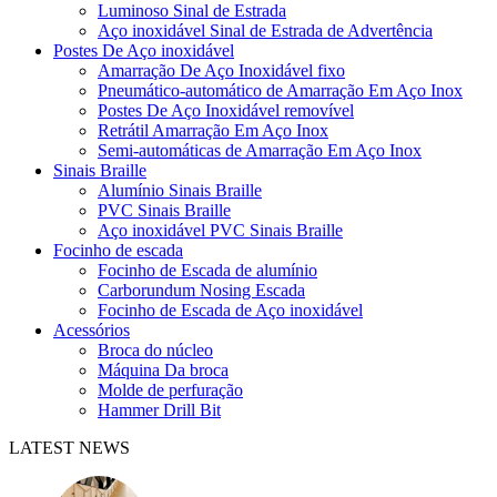
Luminoso Sinal de Estrada
Aço inoxidável Sinal de Estrada de Advertência
Postes De Aço inoxidável
Amarração De Aço Inoxidável fixo
Pneumático-automático de Amarração Em Aço Inox
Postes De Aço Inoxidável removível
Retrátil Amarração Em Aço Inox
Semi-automáticas de Amarração Em Aço Inox
Sinais Braille
Alumínio Sinais Braille
PVC Sinais Braille
Aço inoxidável PVC Sinais Braille
Focinho de escada
Focinho de Escada de alumínio
Carborundum Nosing Escada
Focinho de Escada de Aço inoxidável
Acessórios
Broca do núcleo
Máquina Da broca
Molde de perfuração
Hammer Drill Bit
LATEST NEWS