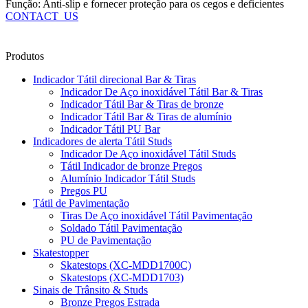
Função: Anti-slip e fornecer proteção para os cegos e deficientes
CONTACT_US
Produtos
Indicador Tátil direcional Bar & Tiras
Indicador De Aço inoxidável Tátil Bar & Tiras
Indicador Tátil Bar & Tiras de bronze
Indicador Tátil Bar & Tiras de alumínio
Indicador Tátil PU Bar
Indicadores de alerta Tátil Studs
Indicador De Aço inoxidável Tátil Studs
Tátil Indicador de bronze Pregos
Alumínio Indicador Tátil Studs
Pregos PU
Tátil de Pavimentação
Tiras De Aço inoxidável Tátil Pavimentação
Soldado Tátil Pavimentação
PU de Pavimentação
Skatestopper
Skatestops (XC-MDD1700C)
Skatestops (XC-MDD1703)
Sinais de Trânsito & Studs
Bronze Pregos Estrada