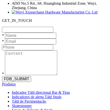
ADD
No.5 Rd., 6#, Huanglong Industrial Zone, Wuyi,
Zhejiang, China
GET_IN_TOUCH
*
*
*
FDB_SUBMIT
Produtos
Indicador Tátil direcional Bar & Tiras
Indicadores de alerta Tátil Studs
Tátil de Pavimentação
Skatestopper