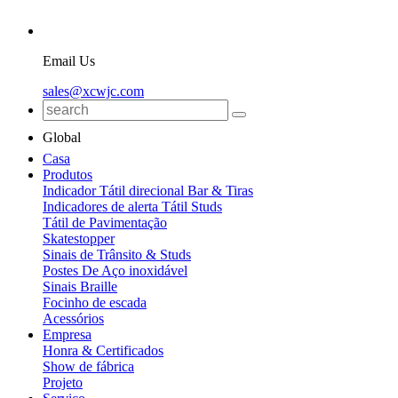
Email Us
sales@xcwjc.com
Global
Casa
Produtos
Indicador Tátil direcional Bar & Tiras
Indicadores de alerta Tátil Studs
Tátil de Pavimentação
Skatestopper
Sinais de Trânsito & Studs
Postes De Aço inoxidável
Sinais Braille
Focinho de escada
Acessórios
Empresa
Honra & Certificados
Show de fábrica
Projeto