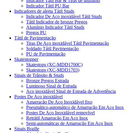
Indicador Tátil Bar & Tiras de alumínio
Indicador Tátil PU Bar
Indicadores de alerta Tátil Studs
Indicador De Aço inoxidável Tátil Studs
Tátil Indicador de bronze Pregos
Alumínio Indicador Tátil Studs
Pregos PU
Tátil de Pavimentação
Tiras De Aço inoxidável Tátil Pavimentação
Soldado Tátil Pavimentação
PU de Pavimentação
Skatestopper
Skatestops (XC-MDD1700C)
Skatestops (XC-MDD1703)
Sinais de Trânsito & Studs
Bronze Pregos Estrada
Luminoso Sinal de Estrada
Aço inoxidável Sinal de Estrada de Advertência
Postes De Aço inoxidável
Amarração De Aço Inoxidável fixo
Pneumático-automático de Amarração Em Aço Inox
Postes De Aço Inoxidável removível
Retrátil Amarração Em Aço Inox
Semi-automáticas de Amarração Em Aço Inox
Sinais Braille