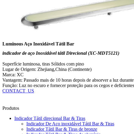
Luminous Aço Inoxidável Tátil Bar
indicador de aço Inoxidável tátil Direcional (XC-MDT5121)
Superfície luminosa, tiras Sólidos com pino
Lugar de Origem: Zhejiang,China (Continente)
Marca: XC
Vantagem: Passado mais de 10 horas depois de absorver a luz durante
Função: Luz no escuro e fornecer proteção para os cegos e deficiente
CONTACT_US
Produtos
Indicador Tátil direcional Bar & Tiras
Indicador De Aço inoxidável Tátil Bar & Tiras
Indicador Tátil Bar & Tiras de bronze