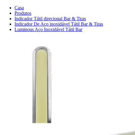
Casa
Produtos
Indicador Tátil direcional Bar & Tiras
Indicador De Aço inoxidável Tátil Bar & Tiras
Luminous Aço Inoxidável Tátil Bar