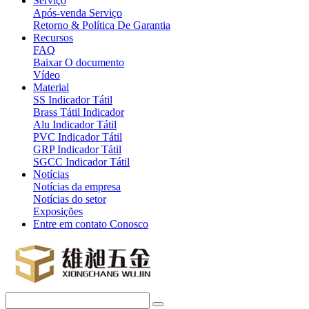
Serviço
Após-venda Serviço
Retorno & Política De Garantia
Recursos
FAQ
Baixar O documento
Vídeo
Material
SS Indicador Tátil
Brass Tátil Indicador
Alu Indicador Tátil
PVC Indicador Tátil
GRP Indicador Tátil
SGCC Indicador Tátil
Notícias
Notícias da empresa
Notícias do setor
Exposições
Entre em contato Conosco