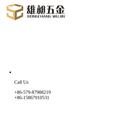
Call Us
+86-579-87988219
+86-15867910531