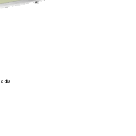
 o dia
s