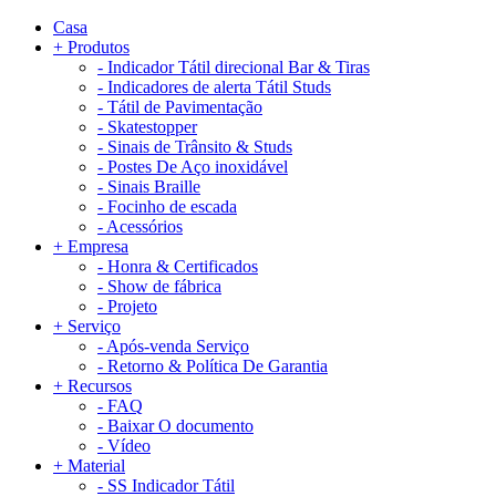
Casa
+
Produtos
-
Indicador Tátil direcional Bar & Tiras
-
Indicadores de alerta Tátil Studs
-
Tátil de Pavimentação
-
Skatestopper
-
Sinais de Trânsito & Studs
-
Postes De Aço inoxidável
-
Sinais Braille
-
Focinho de escada
-
Acessórios
+
Empresa
-
Honra & Certificados
-
Show de fábrica
-
Projeto
+
Serviço
-
Após-venda Serviço
-
Retorno & Política De Garantia
+
Recursos
-
FAQ
-
Baixar O documento
-
Vídeo
+
Material
-
SS Indicador Tátil